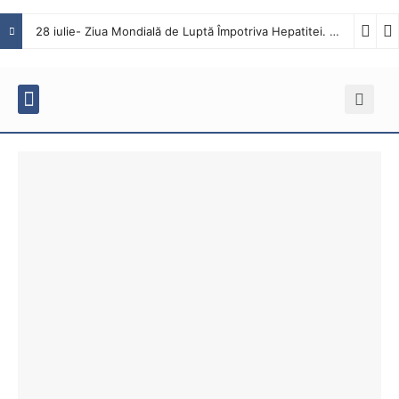
28 iulie- Ziua Mondială de Luptă Împotriva Hepatitei. Interviu cu dr. Octavian Tăbăcaru, medic specialist Boli Infecțioase în cadrul Spitalului Județean de Urgență Buzău