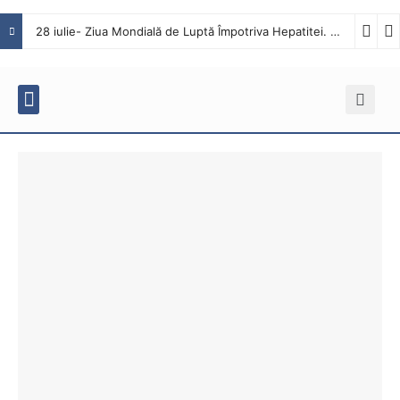
28 iulie- Ziua Mondială de Luptă Împotriva Hepatitei. Interviu cu dr. Octavian Tăbăcaru, medic specialist Boli Infecțioase în cadrul Spitalului Județean de Urgență Buzău