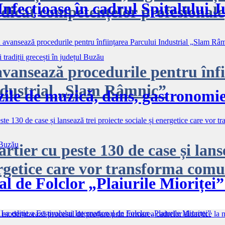
Infecțioase în cadrul Spitalului 
dicat competențelor profesionale
vansează procedurile pentru înfi
dustrial „Slam Râmnic”
le de muzică, dans, gastronomie ș
tier cu peste 130 de case și lans
ergetice care vor transforma com
al de Folclor „Plaiurile Mioriței
EDUCAŢIE