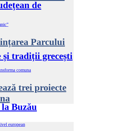
Județean de
ințarea Parcului
i tradiții grecești
ează trei proiecte
una
” la Buzău