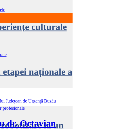
eriențe culturale
 etapei naționale a
u dr. Octavian
 robotizare la un