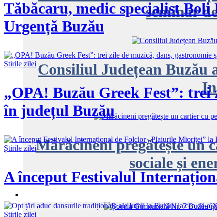
Tăbăcaru, medic specialist Boli 
seminar de
Urgență Buzău
Știrile zilei
Consiliul Județean Buzău a
In
„OPA! Buzău Greek Fest”: trei zi
în județul Buzău
Mărăcineni pregătește un car
Știrile zilei
sociale și en
A început Festivalul Internațion
Știrile zilei