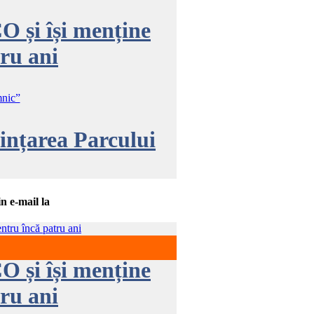
O și își menține
ru ani
ințarea Parcului
n e-mail la
O și își menține
ru ani