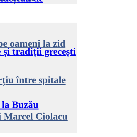
pe oameni la zid
i tradiții grecești
iu între spitale
” la Buzău
ui Marcel Ciolacu