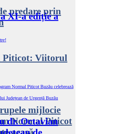
de predare prin
a XI-a ediție a
n
Piticot: Viitorul
grupele mijlocie
am Normal Piticot
u dr. Octavian
ate acasă
Județean de