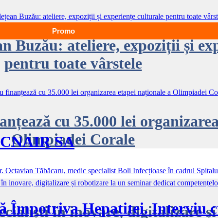
Promo
Buzău: ateliere, expoziții și exp
pentru toate vârstele
nțează cu 35.000 lei organizarea
Olimpiadei Corale
 CNAIR SA
ECONOMIC
ă Împotriva Hepatitei. Interviu c
aliști în inovare, digitalizare și