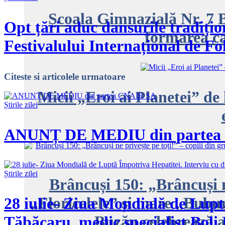
Școala Gimnazială Nr. 7 
Opt țări aduc dansurile tradițion
formarea ca
Festivalului Internațional de Fo
Citeste
si articolele urmatoare
Micii „Eroi ai Planetei” de
Știrile zilei
ANUNȚ DE MEDIU din partea
Știrile zilei
Brâncuși 150: „Brâncuși ne
„Floricelele” și mare „Bubu
28 iulie- Ziua Mondială de Lupt
Buzău celebrează ar
Tăbăcaru, medic specialist Boli 