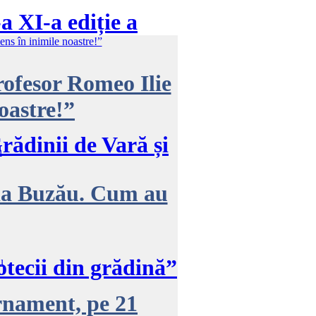
a XI-a ediție a
rofesor Romeo Ilie
noastre!”
ădinii de Vară și
ia Buzău. Cum au
tecii din grădină”
rnament, pe 21