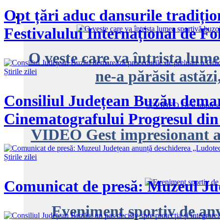
Opt țări aduc dansurile tradițion
Festivalului Internațional de Fo
O veste care va întrista lu
ne-a părăsit astăzi
Știrile zilei
Consiliul Județean Buzău demare
Cinematografului Progresul di
VIDEO Gest impresionant a
Știrile zilei
Comunicat de presă: Muzeul Jud
Eveniment sportiv de an