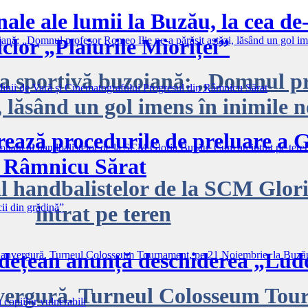
ale ale lumii la Buzău, la cea de-
SPORT
lclor „Plaiurile Mioriței”
mea sportivă buzoiană: „Domnul p
, lăsând un gol imens în inimile 
ază procedurile de preluare a Gr
n Râmnicu Sărat
l handbalistelor de la SCM Glor
intrat pe teren
ețean anunță deschiderea „Ludo
vergură. Turneul Colosseum Tou