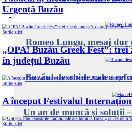
Urgență Buzău
Știrile zilei
Romeo Lungu, mesaj dur că
„OPA! Buzău Greek Fest”: trei zi
în județul Buzău
Buzăul deschide calea refo
Știrile zilei
A început Festivalul Internațion
Un an de muncă și soluții –
Știrile zilei