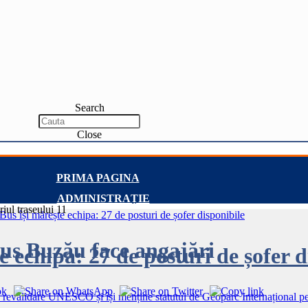
Search
Close
PRIMA PAGINA
ADMINISTRAȚIE
us Buzău face angajări
e echipa: 27 de posturi de șofer d