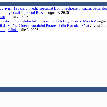
 Octavian Tăbăcaru, medic specialist Boli Infecțioase în cadrul Spitalu
diții grecești în județul Buzău
august 7, 2026
uzău
august 7, 2026
 ediție a Festivalului Internațional de Folclor „Plaiurile Mioriței”
august
ii de Vară și Cinematografului Progresul din Râmnicu Sărat
august 7, 
din grădină”
iulie 3, 2026