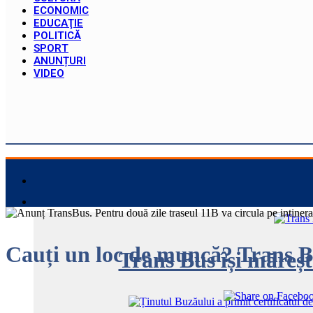
ECONOMIC
EDUCAŢIE
POLITICĂ
SPORT
ANUNȚURI
VIDEO
Cauți un loc de muncă? Trans B
Trans Bus își măreșt