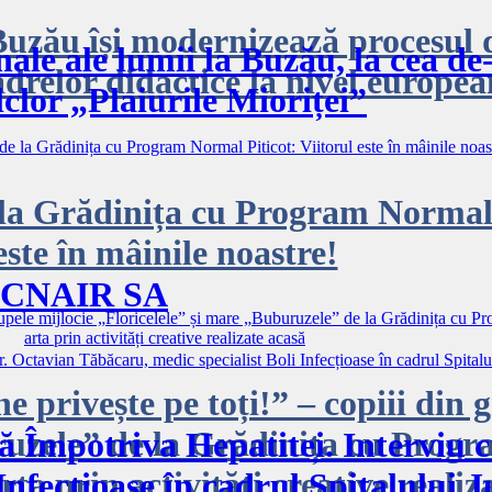
Buzău își modernizează procesul 
ale ale lumii la Buzău, la cea de-
drelor didactice la nivel europea
lclor „Plaiurile Mioriței”
 la Grădinița cu Program Normal 
este în mâinile noastre!
 CNAIR SA
 privește pe toți!” – copiii din 
ruzele” de la Grădinița cu Progr
ă Împotriva Hepatitei. Interviu c
ta prin activități creative realiz
Infecțioase în cadrul Spitalului 