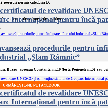
ri posesori permis categoria D.
certificatul de revalidare UNESC
arc Internațional pentru încă pat
 în proiecte de dezvoltare și de extindere;
.
vansează procedurile pentru înfi
dustrial „Slam Râmnic”
 mun. Buzau, soseaua Constantei nr.10 (fosta Pogonele nr.5) sau pri
CULTURĂ
URMĂREȘTE-NE PE FACEBOOK
certificatul de revalidare UNESC
arc Internațional pentru încă pat