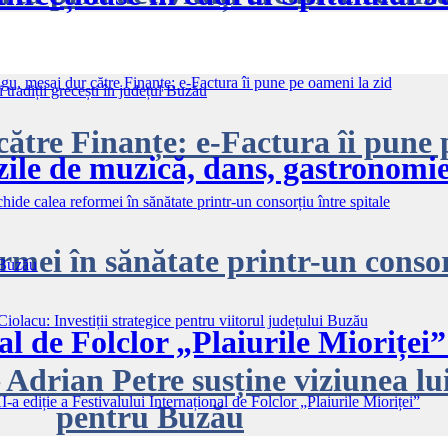
POLITICĂ
tre Finanțe: e‑Factura îi pune 
le de muzică, dans, gastronomie ș
rmei în sănătate printr-un consorț
al de Folclor „Plaiurile Mioriței
 Adrian Petre susține viziunea l
pentru Buzău