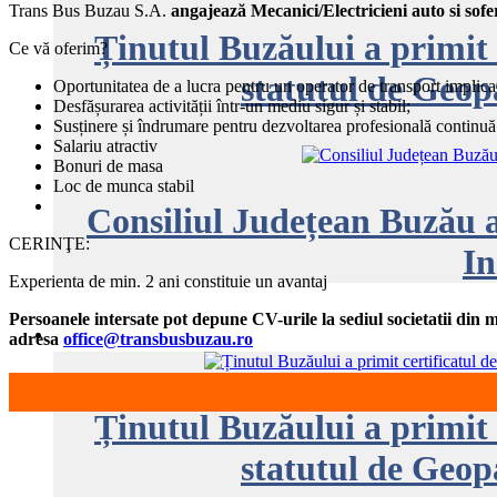
Trans Bus Buzau S.A.
angajează Mecanici/Electricieni auto si sofe
Ținutul Buzăului a primit 
Ce vă oferim?
statutul de Geop
Oportunitatea de a lucra pentru un operator de transport implicat
Desfășurarea activității într-un mediu sigur și stabil;
Susținere și îndrumare pentru dezvoltarea profesională continuă
Salariu atractiv
Bonuri de masa
Loc de munca stabil
Consiliul Județean Buzău a
CERINŢE:
In
Experienta de min. 2 ani constituie un avantaj
Persoanele intersate pot depune CV-urile la sediul societatii din
adresa
office@transbusbuzau.ro
Ținutul Buzăului a primit 
statutul de Geop