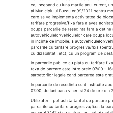
ca, incepand cu luna martie anul curent, ur
al Municipiului Buzau nr.99/2021 pentru mo
care se va implementa activitatea de bloca
tarifare progresiva/fixa fara a avea achita
ocupa parcarile de resedinta fara a detine 
autovehiculelor/vehiculelor care ocupa locu
in incinte de imobile, a autovehiculelor/veh
parcarile cu tarifare progresiva/fixa (pentr
cu dizabilitati, etc), cu un program de desfa
In parcarile publice cu plata cu tarifare fixa
taxa de parcare este intre orele 07:00 – 16
sarbatorilor legale cand parcarea este grat
In parcarile de resedinta sunt instituite ab
07:00, de luni pana vineri si 24 de ore din
Utilizatorii pot achita tariful de parcare p
parcarile cu tarifare progresiva/fixa: la pa
numarul 7442 si cu ajutorul aplicatiei mobi