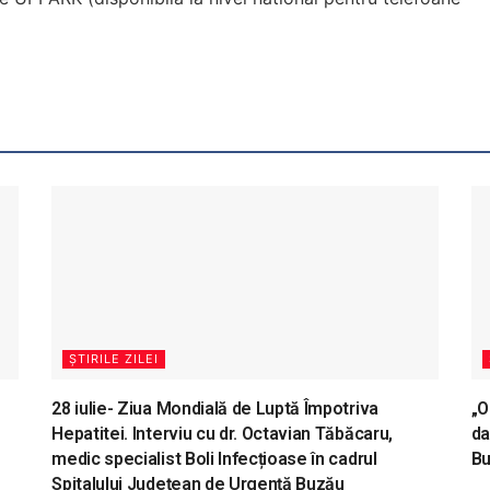
ȘTIRILE ZILEI
28 iulie- Ziua Mondială de Luptă Împotriva
„O
Hepatitei. Interviu cu dr. Octavian Tăbăcaru,
da
medic specialist Boli Infecțioase în cadrul
B
Spitalului Județean de Urgență Buzău