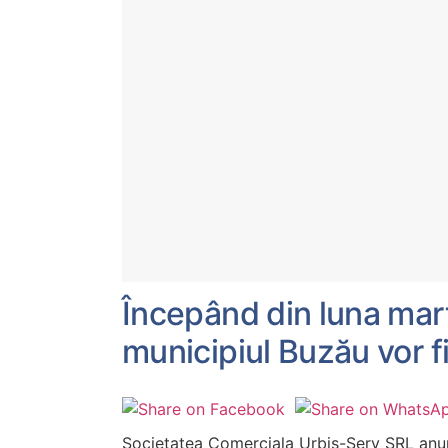
Începând din luna marti
municipiul Buzău vor f
Societatea Comerciala Urbis-Serv SRL anunta