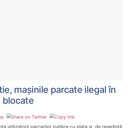
e, mașinile parcate ilegal în
i blocate
 utilizatorii parcarilor publice cu plata si de reședință