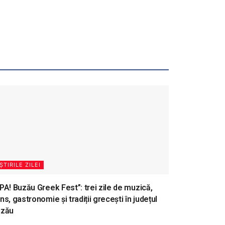
ȘTIRILE ZILEI
PA! Buzău Greek Fest”: trei zile de muzică,
ns, gastronomie și tradiții grecești în județul
uzău