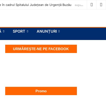
ase în cadrul Spitalului Județean de Urgență Buzău
august 7, 2026
Ă
SPORT
ANUNȚURI
URMĂREȘTE-NE PE FACEBOOK
Promo