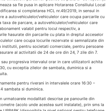
meaza sa fie pusa in aplicare Hotararea Consiliului Local
dificarea si completarea HCL nr.49/2019, in sensul in
re a autovehiculelor/vehiculelor care ocupa parcarile cu
ta taxa de parcare, a autovehiculelor/vehiculelor care
abonament valabil pentru locul respectiv, a
rile hasurate din parcarile cu plata in dreptul acceselor
iculelor care ocupa locurile rezervate si semnalizate din
u institutii, pentru societati comerciale, pentru persoane
surare al activitatii de 24 de ore din 24, 7 zile din 7.
 sau progresiva intervalul orar in care utilizatorii achita
:30, cu exceptia zilelor de sambata, duminica si a
uita.
onamente pentru riverani in intervalele orare 16:30 –
 24 sambata si duminica.
rin urmatoarele modalitati descrise pe panourile din
rcometre (acolo unde acestea sunt instalate), prin sms la
le UPPARK (disponibila la nivel national pentru telefoane