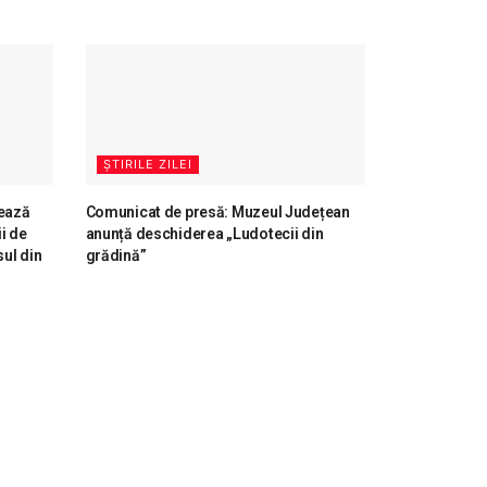
ȘTIRILE ZILEI
ează
Comunicat de presă: Muzeul Județean
i de
anunță deschiderea „Ludotecii din
ul din
grădină”