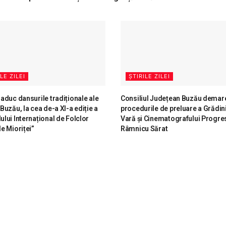
LE ZILEI
ȘTIRILE ZILEI
i aduc dansurile tradiționale ale
Consiliul Județean Buzău demar
 Buzău, la cea de-a XI-a ediție a
procedurile de preluare a Grădini
lului Internațional de Folclor
Vară și Cinematografului Progres
le Mioriței”
Râmnicu Sărat