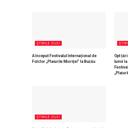
ȘTIRILE ZILEI
ȘTIRI
A început Festivalul Internațional de
Opt țăr
Folclor „Plaiurile Mioriței” la Buzău
lumii la
Festiva
„Plaiuri
ȘTIRILE ZILEI