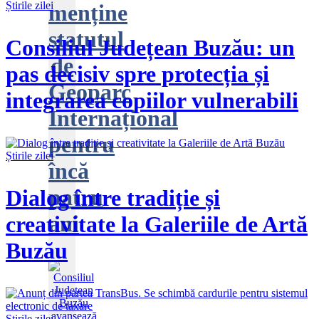
Știrile zilei
menține
statutul
Consiliul Județean Buzău: un
de
pas decisiv spre protecția și
Geoparc
integrarea copiilor vulnerabili
Internațional
pentru
Știrile zilei
încă
patru
Dialog între tradiție și
ani
creativitate la Galeriile de Artă
Buzău
Știrile zilei