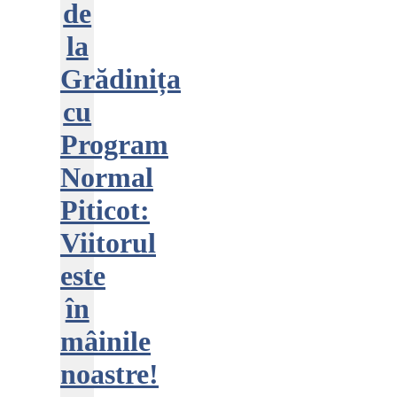
de
la
Grădinița
cu
Program
Normal
Piticot:
Viitorul
este
în
mâinile
noastre!