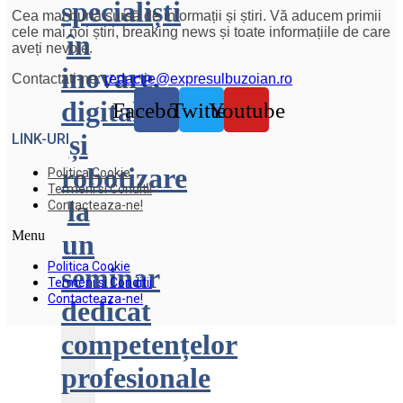
specialiști
Cea mai bună sursă de informații și știri. Vă aducem primii
cele mai noi știri, breaking news și toate informațiile de care
în
aveți nevoie.
inovare,
Contactați-ne:
redactie@expresulbuzoian.ro
digitalizare
Facebook
Twitter
Youtube
și
LINK-URI
robotizare
Politica Cookie
Termeni si Conditii
la
Contacteaza-ne!
Menu
un
Politica Cookie
seminar
Termeni si Conditii
Contacteaza-ne!
dedicat
competențelor
profesionale