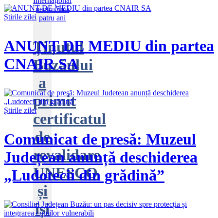
Știrile zilei
ANUNȚ DE MEDIU din partea
Ținutul
CNAIR SA
Buzăului
a
primit
Știrile zilei
certificatul
de
Comunicat de presă: Muzeul
revalidare
Județean anunță deschiderea
UNESCO
„Ludotecii din grădină”
și
își