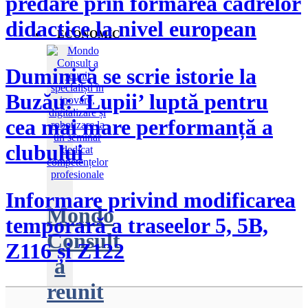
predare prin formarea cadrelor
didactice la nivel european
ECONOMIC
Duminică se scrie istorie la
Buzău: ‘Lupii’ luptă pentru
cea mai mare performanță a
clubului
Informare privind modificarea
Mondo
temporară a traseelor 5, 5B,
Consult
Z116 și Z122
a
reunit