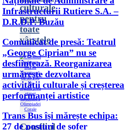
Naționale de Administrare a
culturale
Infrastructurii Rutiere S.A. –
pentru
D.R.D.P. Buzău
toate
vârstele
Comunicat de presă: Teatrul
„George Ciprian” nu se
desființează. Reorganizarea
urmărește dezvoltarea
activității culturale și creșterea
performanței artistice
Trans Bus își mărește echipa:
27 de posturi de șofer
Consiliul