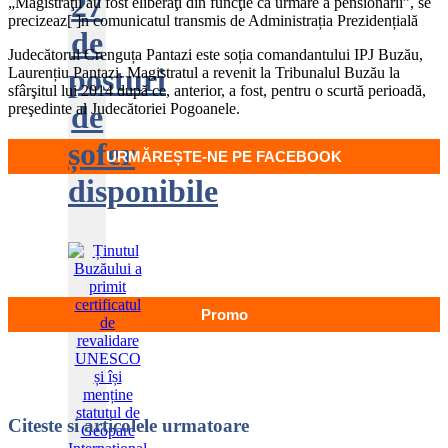
27
„Magistraţii au fost eliberaţi din funcţie ca urmare a pensionării”, se
precizeaz[ ]n comunicatul transmis de Administrația Prezidențială
de
Judecătorul Crenguța Pantazi este soția comandantului IPJ Buzău,
posturi
Laurențiu Pantazi. Magistratul a revenit la Tribunalul Buzău la
sfârşitul lui 2014 după ce, anterior, a fost, pentru o scurtă perioadă,
de
preşedinte al Judecătoriei Pogoanele.
șofer
URMĂREȘTE-NE PE FACEBOOK
disponibile
Promo
Citeste
si articolele urmatoare