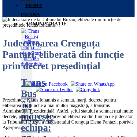
PRIMA
PAGINA
ADMINISTRAȚIE
Judecătoarea Crenguța
Pantazi, eliberată din funcție
prin decret președințial
Trans
Bus
Președintele Klaus Iohannis a semnat, marți, decrete pentru
își
eliberarea din funcție a mai multor magistrați, a transmis
Administrația Prezidențială. Astfel, șeful statului a semnat mai multe
mărește
decrete, printre care și cel privind eliberarea din funcția de judecător
la Tribunalul Buzău a magistratului Crenguța Elena Pantazi, potrivit
echipa:
Agerpres.