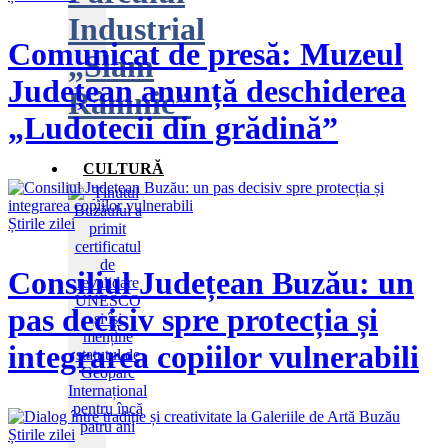
Industrial
Comunicat de presă: Muzeul
„Slam
Județean anunță deschiderea
Râmnic”
„Ludotecii din grădină”
CULTURĂ
Știrile zilei
Consiliul Județean Buzău: un
pas decisiv spre protecția și
integrarea copiilor vulnerabili
Știrile zilei