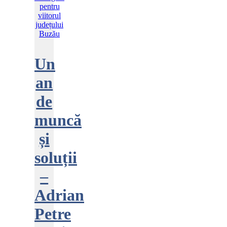
Un
an
de
muncă
și
soluții
–
Adrian
Petre