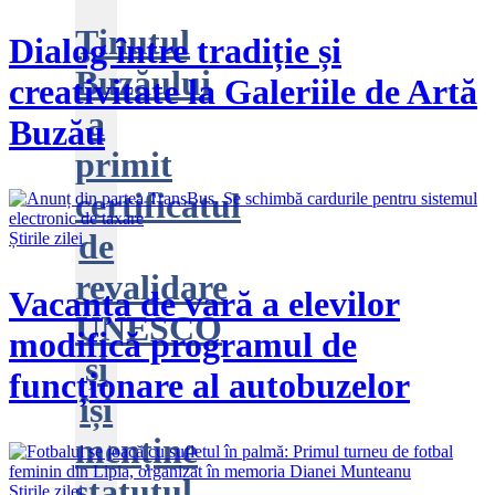
Ținutul
Dialog între tradiție și
Buzăului
creativitate la Galeriile de Artă
a
Buzău
primit
certificatul
de
Știrile zilei
revalidare
Vacanța de vară a elevilor
UNESCO
modifică programul de
și
funcționare al autobuzelor
își
menține
statutul
Știrile zilei