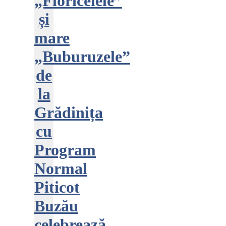
„Floricelele”
și
mare
„Buburuzele”
de
la
Grădinița
cu
Program
Normal
Piticot
Buzău
celebrează