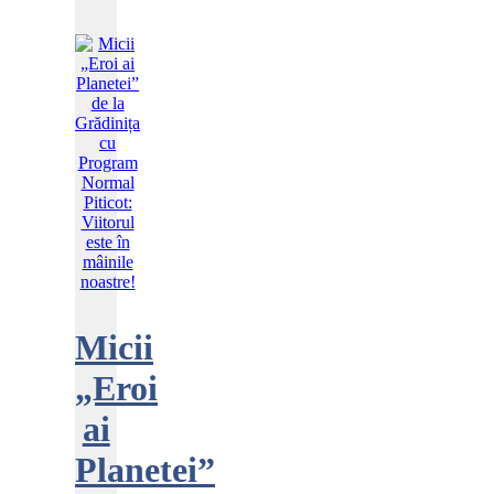
Micii
„Eroi
ai
Planetei”