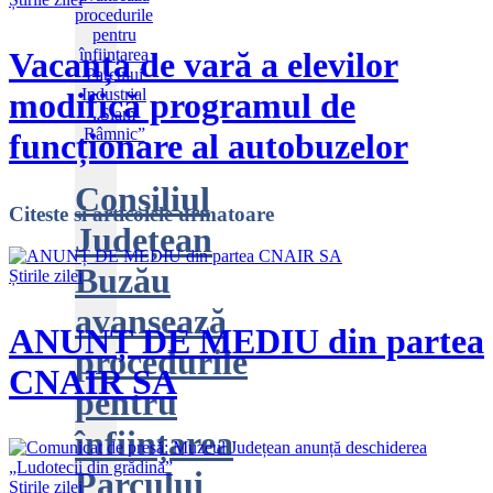
Vacanța de vară a elevilor
modifică programul de
funcționare al autobuzelor
Consiliul
Citeste
si articolele urmatoare
Județean
Buzău
Știrile zilei
avansează
ANUNȚ DE MEDIU din partea
procedurile
CNAIR SA
pentru
înființarea
Parcului
Știrile zilei