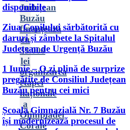
disponibile
Județean
Buzău
Ziua Copilului sărbătorită cu
finanțează
daruri și zâmbete la Spitalul
cu
Județean de Urgență Buzău
35.000
lei
1 Iunie – O zi plină de surprize
organizarea
pregătite de Consiliul Județean
etapei
Buzău pentru cei mici
naționale
a
Școala Gimnazială Nr. 7 Buzău
Olimpiadei
își modernizează procesul de
Corale