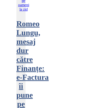
Romeo
Lungu,
mesaj
dur
către
Finanțe:
e‑Factura
îi
pune
pe