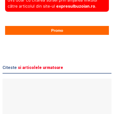
dvs doar cu citarea sursei prin afișarea linkului
către articolul din site-ul
expresulbuzoian.ro
.
Promo
Citeste
si articolele urmatoare