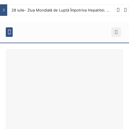
28 iulie- Ziua Mondială de Luptă Împotriva Hepatitei. Interviu cu dr. Octavian Tăbăcaru, medic specialist Boli Infecțioase în cadrul Spitalului Județean de Urgență Buzău