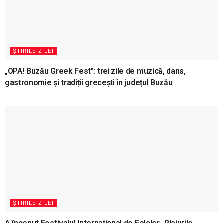
ȘTIRILE ZILEI
„OPA! Buzău Greek Fest”: trei zile de muzică, dans,
gastronomie și tradiții grecești în județul Buzău
ȘTIRILE ZILEI
A început Festivalul Internațional de Folclor „Plaiurile