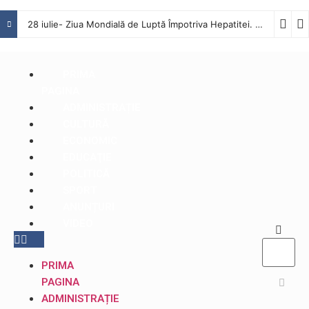
28 iulie- Ziua Mondială de Luptă Împotriva Hepatitei. Interviu cu dr. Octavian Tăbăcaru, medic specialist Boli Infecțioase în cadrul Spitalului Județean de Urgență Buzău
PRIMA
PAGINA
ADMINISTRAȚIE
CULTURĂ
ECONOMIC
EDUCAŢIE
POLITICĂ
SPORT
ANUNȚURI
VIDEO
PRIMA
PAGINA
ADMINISTRAȚIE