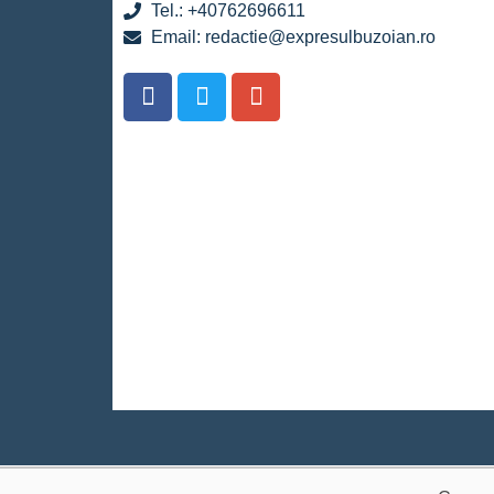
Tel.: +40762696611
Email: redactie@expresulbuzoian.ro