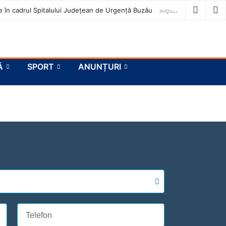
ase în cadrul Spitalului Județean de Urgență Buzău
august 7, 2026
Ă
SPORT
ANUNȚURI