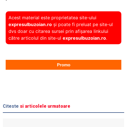
Acest material este proprietatea site-ului
expresulbuzoian.ro
și poate fi preluat pe site-ul
dvs doar cu citarea sursei prin afișarea linkului
către articolul din site-ul
expresulbuzoian.ro
.
Promo
Citeste
si articolele urmatoare