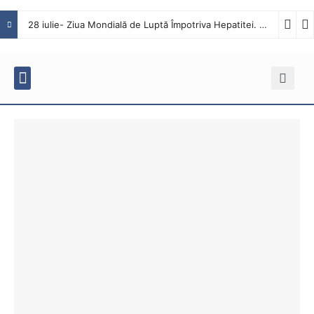
28 iulie- Ziua Mondială de Luptă Împotriva Hepatitei. Interviu cu dr. Octavian Tăbăcaru, medic specialist Boli Infecțioase în cadrul Spitalului Județean de Urgență Buzău