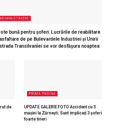
ADMINISTRAȚIE
ste bună pentru șoferi. Lucrările de reabilitare
 asfaltare de pe Bulevardele Industriei și Unirii
 strada Transilvaniei se vor desfășura noaptea
PRIMA PAGINA
ărut de
UPDATE GALERIE FOTO Accident cu 3
mașini la Zărnești. Sunt implicați 3 șoferi
foarte tineri