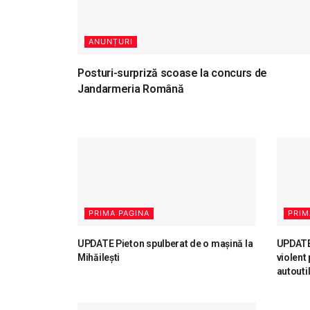
ANUNȚURI
Posturi-surpriză scoase la concurs de
Jandarmeria Română
PRIMA PAGINA
PRIM
UPDATE Pieton spulberat de o mașină la
UPDATE 
Mihăilești
violent 
autouti