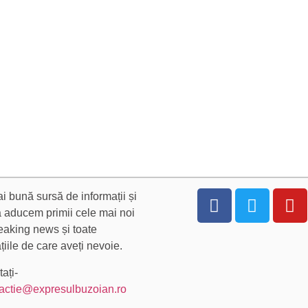
 bună sursă de informații și
Vă aducem primii cele mai noi
breaking news și toate
țiile de care aveți nevoie.
ați-
actie@expresulbuzoian.ro