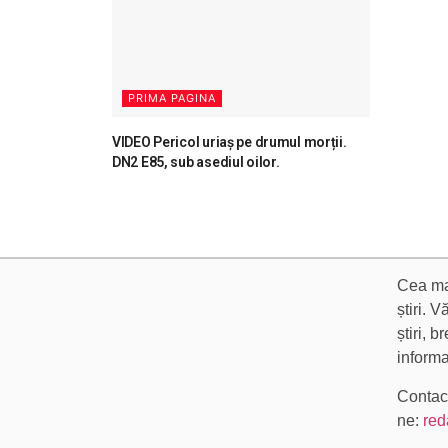
PRIMA PAGINA
VIDEO Pericol uriaș pe drumul morții.
DN2 E85, sub asediul oilor.
Cea mai
știri. 
știri, 
informa
Contact
ne:
red