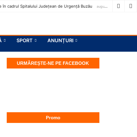
ase în cadrul Spitalului Județean de Urgență Buzău
august 7, 2026
Ă
SPORT
ANUNȚURI
URMĂREȘTE-NE PE FACEBOOK
Promo