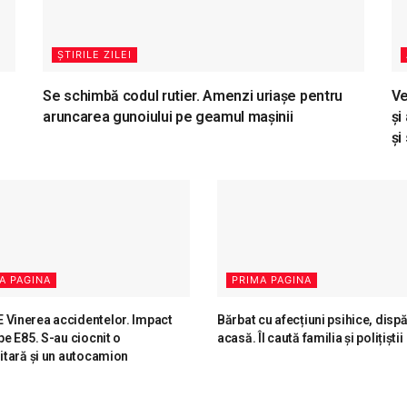
ȘTIRILE ZILEI
Se schimbă codul rutier. Amenzi uriașe pentru
Ve
aruncarea gunoiului pe geamul mașinii
și
și
A PAGINA
PRIMA PAGINA
Vinerea accidentelor. Impact
Bărbat cu afecțiuni psihice, disp
pe E85. S-au ciocnit o
acasă. Îl caută familia și polițiștii
litară și un autocamion