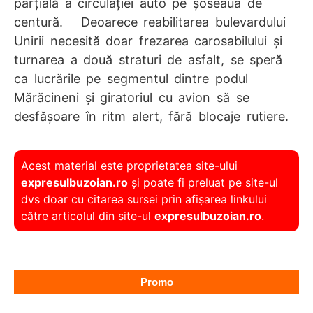
parţială a circulaţiei auto pe şoseaua de
centură. Deoarece reabilitarea bulevardului
Unirii necesită doar frezarea carosabilului şi
turnarea a două straturi de asfalt, se speră
ca lucrările pe segmentul dintre podul
Mărăcineni şi giratoriul cu avion să se
desfăşoare în ritm alert, fără blocaje rutiere.
Acest material este proprietatea site-ului
expresulbuzoian.ro
și poate fi preluat pe site-ul
dvs doar cu citarea sursei prin afișarea linkului
către articolul din site-ul
expresulbuzoian.ro
.
Promo