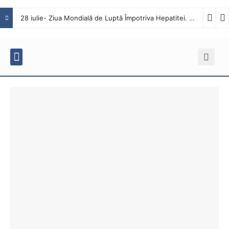
28 iulie- Ziua Mondială de Luptă Împotriva Hepatitei. Interviu cu dr. Octavian Tăbăcaru, medic specialist Boli Infecțioase în cadrul Spitalului Județean de Urgență Buzău