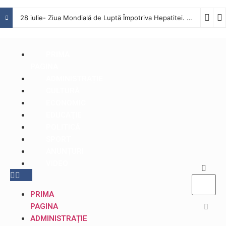
28 iulie- Ziua Mondială de Luptă Împotriva Hepatitei. Interviu cu dr. Octavian Tăbăcaru, medic specialist Boli Infecțioase în cadrul Spitalului Județean de Urgență Buzău
PRIMA
PAGINA
ADMINISTRAȚIE
CULTURĂ
ECONOMIC
EDUCAŢIE
POLITICĂ
SPORT
ANUNȚURI
VIDEO
PRIMA
PAGINA
ADMINISTRAȚIE