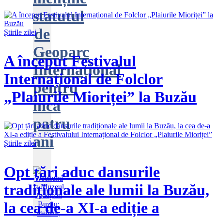
statutul
de
Știrile zilei
Geoparc
A început Festivalul
Internațional
Internațional de Folclor
pentru
„Plaiurile Mioriței” la Buzău
încă
patru
ani
Știrile zilei
Opt țări aduc dansurile
tradiționale ale lumii la Buzău,
la cea de-a XI-a ediție a