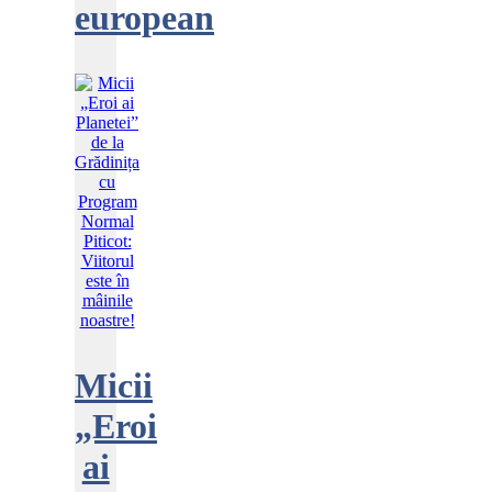
european
Micii
„Eroi
ai