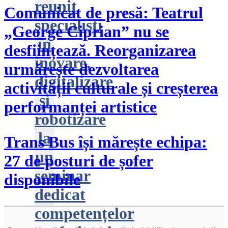
reunit
Comunicat de presă: Teatrul
specialiști
„George Ciprian” nu se
în
desființează. Reorganizarea
inovare,
urmărește dezvoltarea
digitalizare
activității culturale și creșterea
și
performanței artistice
robotizare
la
Trans Bus își mărește echipa:
un
27 de posturi de șofer
seminar
disponibile
dedicat
competențelor