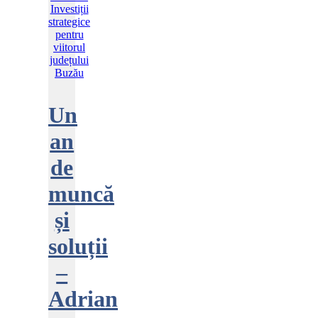
Un
an
de
muncă
și
soluții
–
Adrian