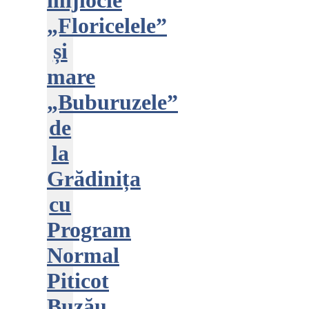
mijlocie
„Floricelele”
și
mare
„Buburuzele”
de
la
Grădinița
cu
Program
Normal
Piticot
Buzău