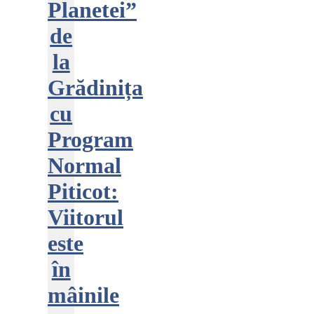
Planetei”
de
la
Grădinița
cu
Program
Normal
Piticot:
Viitorul
este
în
mâinile