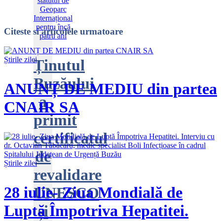
Citeste
si articolele urmatoare
Știrile zilei
Ținutul
Buzăului
ANUNȚ DE MEDIU din partea
a
CNAIR SA
primit
certificatul
de
Știrile zilei
revalidare
28 iulie- Ziua Mondială de
UNESCO
Luptă Împotriva Hepatitei.
și