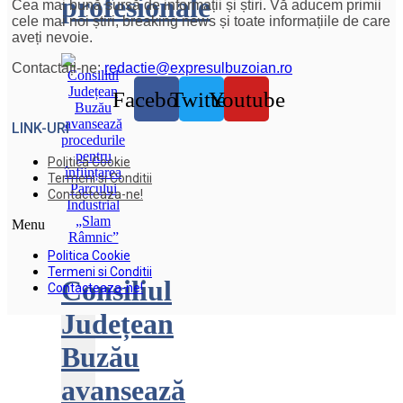
profesionale
Cea mai bună sursă de informații și știri. Vă aducem primii
cele mai noi știri, breaking news și toate informațiile de care
aveți nevoie.
Contactați-ne:
redactie@expresulbuzoian.ro
Facebook
Twitter
Youtube
LINK-URI
Politica Cookie
Termeni si Conditii
Contacteaza-ne!
Menu
Politica Cookie
Termeni si Conditii
Consiliul
Contacteaza-ne!
Județean
Buzău
avansează