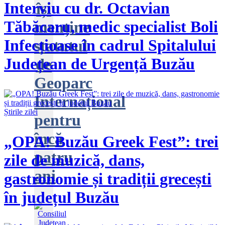
Interviu cu dr. Octavian
își
Tăbăcaru, medic specialist Boli
menține
Infecțioase în cadrul Spitalului
statutul
Județean de Urgență Buzău
de
Geoparc
Internațional
Știrile zilei
pentru
încă
„OPA! Buzău Greek Fest”: trei
patru
zile de muzică, dans,
ani
gastronomie și tradiții grecești
în județul Buzău