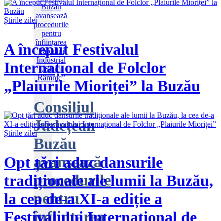
Știrile zilei
A început Festivalul
Internațional de Folclor
„Plaiurile Mioriței” la Buzău
Consiliul
Județean
Știrile zilei
Buzău
avansează
Opt țări aduc dansurile
procedurile
tradiționale ale lumii la Buzău,
pentru
la cea de-a XI-a ediție a
înființarea
Festivalului Internațional de