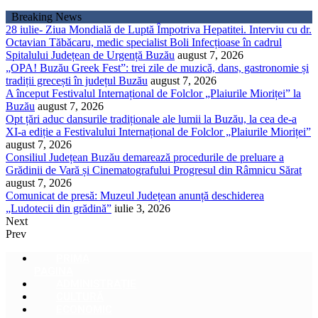
Sari
Breaking News
la
28 iulie- Ziua Mondială de Luptă Împotriva Hepatitei. Interviu cu dr.
conținut
Octavian Tăbăcaru, medic specialist Boli Infecțioase în cadrul
Spitalului Județean de Urgență Buzău
august 7, 2026
„OPA! Buzău Greek Fest”: trei zile de muzică, dans, gastronomie și
tradiții grecești în județul Buzău
august 7, 2026
A început Festivalul Internațional de Folclor „Plaiurile Mioriței” la
Buzău
august 7, 2026
Opt țări aduc dansurile tradiționale ale lumii la Buzău, la cea de-a
XI-a ediție a Festivalului Internațional de Folclor „Plaiurile Mioriței”
august 7, 2026
Consiliul Județean Buzău demarează procedurile de preluare a
Grădinii de Vară și Cinematografului Progresul din Râmnicu Sărat
august 7, 2026
Comunicat de presă: Muzeul Județean anunță deschiderea
„Ludotecii din grădină”
iulie 3, 2026
Next
Prev
PRIMA
PAGINA
ADMINISTRAȚIE
CULTURĂ
ECONOMIC