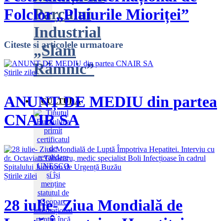
Parcului
Folclor „Plaiurile Mioriței”
Industrial
Citeste
si articolele urmatoare
„Slam
Râmnic”
Știrile zilei
ANUNȚ DE MEDIU din partea
CULTURĂ
CNAIR SA
Știrile zilei
28 iulie- Ziua Mondială de