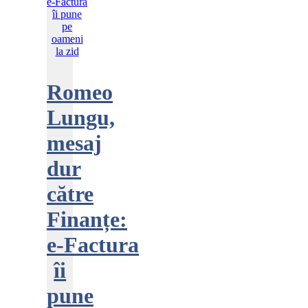
Romeo
Lungu,
mesaj
dur
către
Finanțe:
e‑Factura
îi
pune