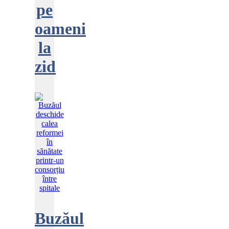
pe
oameni
la
zid
Buzăul