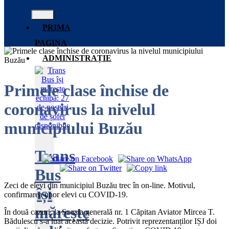
PRIMA
PAGINA
ADMINISTRAȚIE
Primele clase închise de
coronavirus la nivelul
municipiului Buzău
Trans
Bus
Zeci de elevi din municipiul Buzău trec în on-line. Motivul,
își
confirmarea unor elevi cu COVID-19.
mărește
În două cazuri, la Școala generală nr. 1 Căpitan Aviator Mircea T.
Bădulescu s-a luat această decizie. Potrivit reprezentanților IȘJ doi