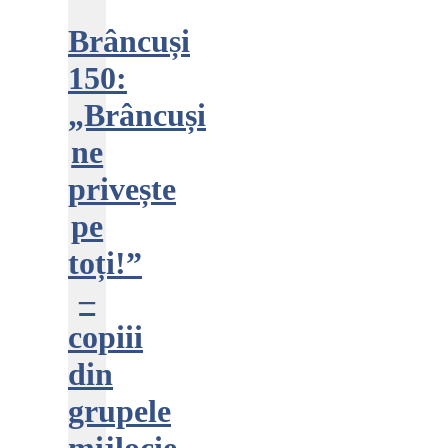
Brâncuși
150:
„Brâncuși
ne
privește
pe
toți!”
–
copiii
din
grupele