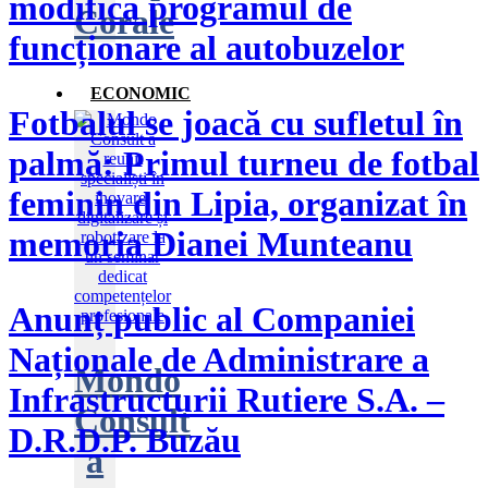
modifică programul de
Corale
funcționare al autobuzelor
ECONOMIC
​Fotbalul se joacă cu sufletul în
palmă: Primul turneu de fotbal
feminin din Lipia, organizat în
memoria Dianei Munteanu
Anunț public al Companiei
Naționale de Administrare a
Mondo
Infrastructurii Rutiere S.A. –
Consult
D.R.D.P. Buzău
a