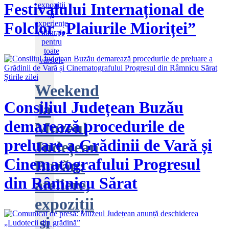
Festivalului Internațional de
Folclor „Plaiurile Mioriței”
Știrile zilei
Weekend
Consiliul Județean Buzău
la
demarează procedurile de
Muzeul
preluare a Grădinii de Vară și
Județean
Cinematografului Progresul
Buzău:
din Râmnicu Sărat
ateliere,
expoziții
și