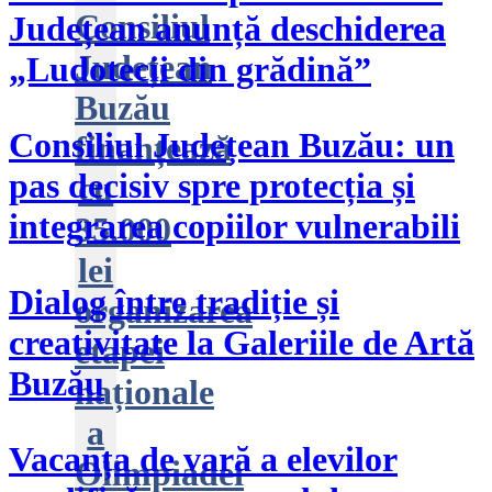
Consiliul
Județean anunță deschiderea
Județean
„Ludotecii din grădină”
Buzău
Consiliul Județean Buzău: un
finanțează
pas decisiv spre protecția și
cu
integrarea copiilor vulnerabili
35.000
lei
Dialog între tradiție și
organizarea
creativitate la Galeriile de Artă
etapei
Buzău
naționale
a
Vacanța de vară a elevilor
Olimpiadei