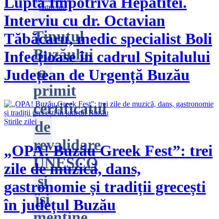
Luptă Împotriva Hepatitei.
Interviu cu dr. Octavian
Ținutul
Tăbăcaru, medic specialist Boli
Buzăului
Infecțioase în cadrul Spitalului
a
Județean de Urgență Buzău
primit
certificatul
Știrile zilei
de
revalidare
„OPA! Buzău Greek Fest”: trei
UNESCO
zile de muzică, dans,
și
gastronomie și tradiții grecești
își
în județul Buzău
menține