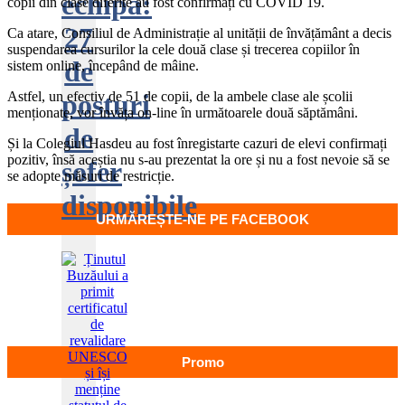
echipa:
copii din clase diferite au fost confirmați cu COVID 19.
27
Ca atare, Consiliul de Administrație al unității de învățământ a decis
suspendarea cursurilor la cele două clase și trecerea copiilor în
de
sistem online, începând de mâine.
Astfel, un efectiv de 51 de copii, de la ambele clase ale școlii
posturi
menționate, vor învăța on-line în următoarele două săptămâni.
de
Și la Colegiul Hasdeu au fost înregistarte cazuri de elevi confirmați
pozitiv, însă aceștia nu s-au prezentat la ore și nu a fost nevoie să se
șofer
se adopte măsuri de restricție.
disponibile
URMĂREȘTE-NE PE FACEBOOK
Promo