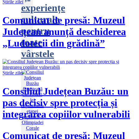
Știrile zilei
experiențe
culturale
Comunicat de presă: Muzeul
pentru
Județean anunță deschiderea
toate
„Ludotecii din grădină”
vârstele
Știrile zilei
Consiliul Județean Buzău: un
pas decisiv spre protecția și
integrarea copiilor vulnerabili
Comunicat de presă: Muzeul