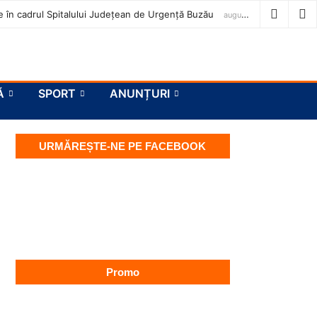
ase în cadrul Spitalului Județean de Urgență Buzău
august 7, 2026
Ă
SPORT
ANUNȚURI
URMĂREȘTE-NE PE FACEBOOK
Promo