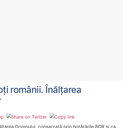
ți românii. Înălțarea
r
ălțarea Domnului, consacrată prin hotărârile BOR și ca