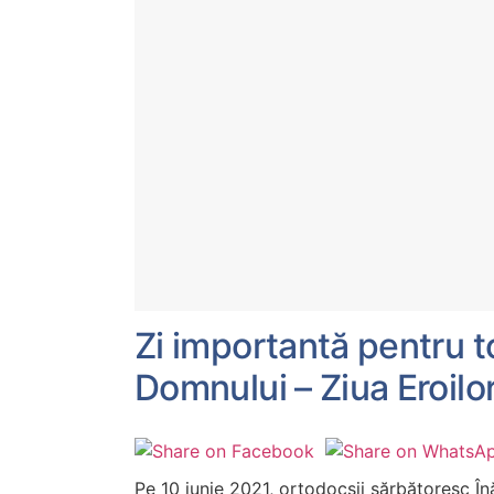
Zi importantă pentru to
Domnului – Ziua Eroilo
Pe 10 iunie 2021, ortodocșii sărbătoresc În