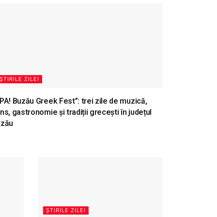
ȘTIRILE ZILEI
PA! Buzău Greek Fest”: trei zile de muzică,
ns, gastronomie și tradiții grecești în județul
uzău
ȘTIRILE ZILEI