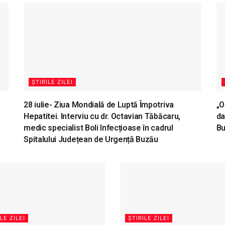
ȘTIRILE ZILEI
28 iulie- Ziua Mondială de Luptă Împotriva
„O
Hepatitei. Interviu cu dr. Octavian Tăbăcaru,
da
medic specialist Boli Infecțioase în cadrul
B
Spitalului Județean de Urgență Buzău
LE ZILEI
ȘTIRILE ZILEI