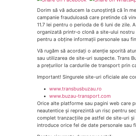
Dorim să vă aducem la cunoștință că în med
campanie frauduloasă care pretinde că vind
11.7 lei pentru o perioda de 6 luni de zile.
organizată printr-o clonă a site-ului nostru 
pentru a obține informații personale sau fi
Vă rugăm să acordați o atenție sporită atunc
sau utilizarea de site-uri suspecte.
Trans B
a prețurilor la cardurile de transport prin c
Important!
Singurele site-uri oficiale ale c
www.transbusbuzau.ro
www.buzau-transport.com
Orice alte platforme sau pagini web care p
neautentice și reprezintă un risc pentru s
complet tranzacțiile pe astfel de site-uri și
introduce orice fel de date personale sau f