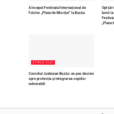
A început Festivalul Internațional de
Opt țăr
Folclor „Plaiurile Mioriței” la Buzău
lumii la
Festiva
„Plaiuri
ȘTIRILE ZILEI
Consiliul Județean Buzău: un pas decisiv
spre protecția și integrarea copiilor
vulnerabili