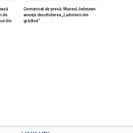
ează
Comunicat de presă: Muzeul Județean
i de
anunță deschiderea „Ludotecii din
ul din
grădină”