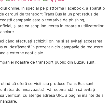
iul online, în special pe platforma Facebook, a apărut o
e carduri de transport Trans Bus la un preț redus de
 Această campanie este o tentativă de phishing,
oficial, și are ca scop inducerea în eroare a utilizatorilor
nanciare.
i când efectuați achiziții online și să evitați accesarea
us nu desfășoară în prezent nicio campanie de reducere
anale externe neoficiale.
ompaniei noastre de transport public din Buzău sunt:
retind că oferă servicii sau produse Trans Bus sunt
ecuritatea dumneavoastră. Vă recomandăm să evitați
 să verificați cu atenție adresa URL a paginii înainte de a
inanciare.