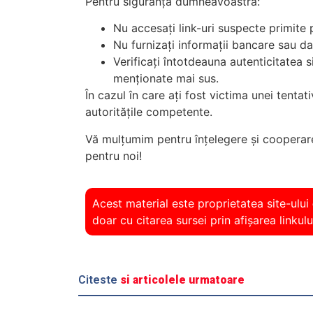
Pentru siguranța dumneavoastră:
Nu accesați link-uri suspecte
primite p
Nu furnizați informații bancare
sau dat
Verificați întotdeauna autenticitatea si
menționate mai sus.
În cazul în care ați fost victima unei tenta
autoritățile competente.
Vă mulțumim pentru înțelegere și cooperare
pentru noi!
Acest material este proprietatea site-ului
doar cu citarea sursei prin afișarea linkulu
Citeste
si articolele urmatoare