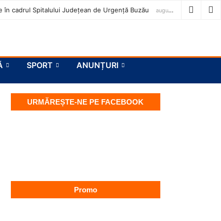
ase în cadrul Spitalului Județean de Urgență Buzău
august 7, 2026
Ă
SPORT
ANUNȚURI
URMĂREȘTE-NE PE FACEBOOK
Promo