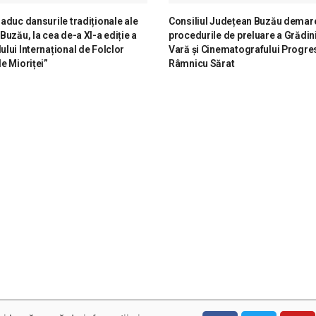
i aduc dansurile tradiționale ale
Consiliul Județean Buzău demar
 Buzău, la cea de-a XI-a ediție a
procedurile de preluare a Grădini
lului Internațional de Folclor
Vară și Cinematografului Progres
le Mioriței”
Râmnicu Sărat