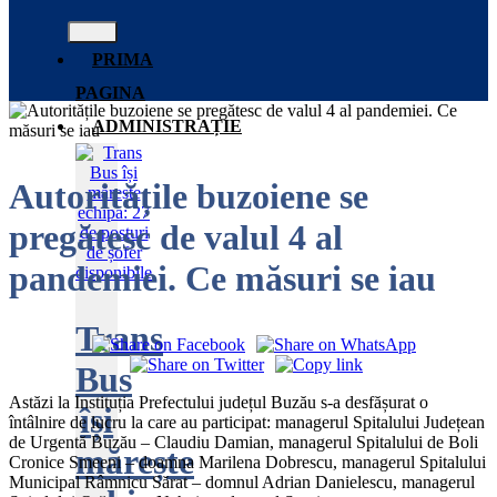
PRIMA
PAGINA
ADMINISTRAȚIE
Autoritățile buzoiene se
pregătesc de valul 4 al
pandemiei. Ce măsuri se iau
Trans
Bus
Astăzi la Instituția Prefectului județul Buzău s-a desfășurat o
își
întâlnire de lucru la care au participat: managerul Spitalului Județean
de Urgentă Buzău – Claudiu Damian, managerul Spitalului de Boli
mărește
Cronice Smeeni – doamna Marilena Dobrescu, managerul Spitalului
Municipal Râmnicu Sărat – domnul Adrian Danielescu, managerul