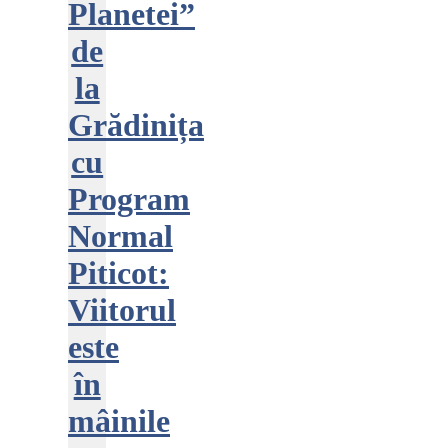
Planetei”
de
la
Grădinița
cu
Program
Normal
Piticot:
Viitorul
este
în
mâinile