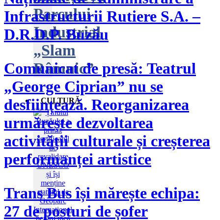
Parcului
Infrastructurii Rutiere S.A. –
Industrial
D.R.D.P. Buzău
„Slam
Râmnic”
Comunicat de presă: Teatrul
„George Ciprian” nu se
desființează. Reorganizarea
CULTURĂ
urmărește dezvoltarea
activității culturale și creșterea
performanței artistice
Trans Bus își mărește echipa:
27 de posturi de șofer