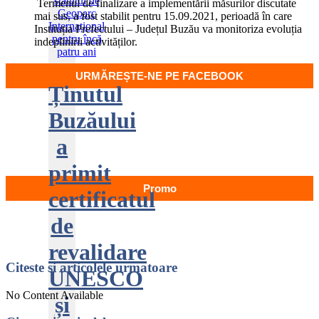
Termenul de finalizare a implementării măsurilor discutate
mai sus, a fost stabilit pentru 15.09.2021, perioadă în care
Instituția Prefectului – Județul Buzău va monitoriza evoluția
indeplinirii activităților.
URMĂREȘTE-NE PE FACEBOOK
Ținutul
Buzăului
a
primit
Promo
certificatul
de
revalidare
Citeste
si articolele urmatoare
UNESCO
No Content Available
și