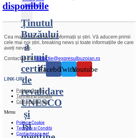
disponibile
Ținutul
Buzăului
Cea mai bună sursă de informații și știri. Vă aducem primii
cele mai noi știri, breaking news și toate informațiile de care
a
aveți nevoie.
primit
Contactați-ne:
redactie@expresulbuzoian.ro
certificatul
Facebook
Twitter
Youtube
de
LINK-URI
revalidare
Politica Cookie
Termeni si Conditii
UNESCO
Contacteaza-ne!
și
Menu
își
Politica Cookie
Termeni si Conditii
menține
Contacteaza-ne!