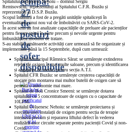
echipa:
Spitalului Orășenesc Nehoiu – domnul Sergiu
Remisovschi, reprezentanți ai Spitalului C.F.R. Buzău și
27
reprezentanți ai D.S.P. Buzău.
Scopul întâlnirii a fost de a pregăti unitățile spitalicești în
de
eventualitatea unui nou val de îmbolnăviri cu SARS-CoV-2.
În acest sens au fost analizate capacitățile de preluare ale pacienților
posturi
pentru fiecare spital în parte precum și nevoile urgente pentru
îmbunătățirea modului de tratare.
de
S-au stabilit următoarele activități care urmează să fie organizate și
implementate până la 15 Septembrie, după cum urmează:
șofer
Spitalul Municipal Râmnicu Sărat: se urmărește extinderea
disponibile
rețelei de oxigen în mai multe saloane, precum și identificarea
și angajarea de medici pentru secția A.T.I.
Spitalul CFR Buzău: se urmărește creșterea capacității de
stocare prin montarea mai multor butelii de oxigen care să
permită o autonomie mai mare.
Spitalul de Boli Cronice Smeeni: se urmărește dotarea
spitalului cu 5 concentratoare de oxigen cu o capacitate de
10LPM.
Spitalul Orășenesc Nehoiu: se urmărește proiectarea și
execuția unei instalații de oxigen pentru secția de terapie
intensivă precum și repararea liftului defect în vederea
realizării unor circuite separate pentru pacienții Covid și non-
Covid.