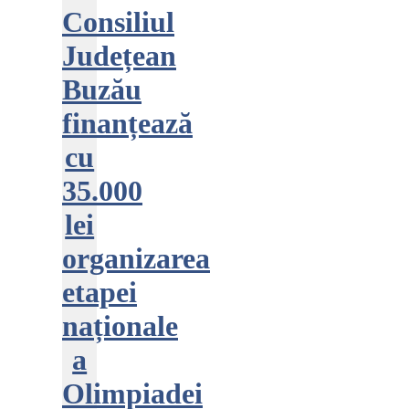
Consiliul
Județean
Buzău
finanțează
cu
35.000
lei
organizarea
etapei
naționale
a
Olimpiadei