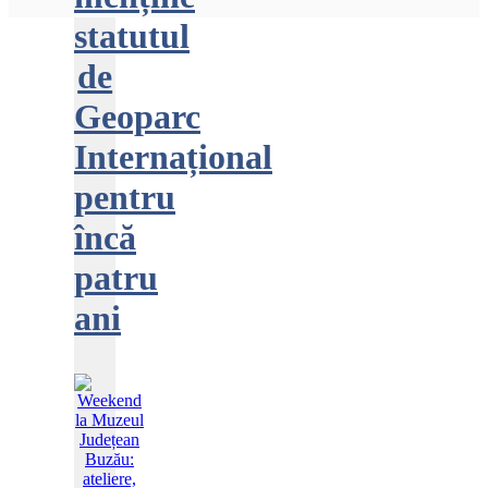
statutul
de
Geoparc
Internațional
pentru
încă
patru
ani