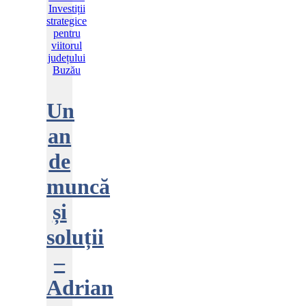
Un
an
de
muncă
și
soluții
–
Adrian