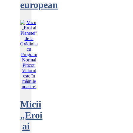
european
Micii
„Eroi
ai