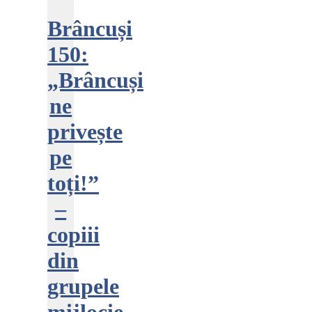
Brâncuși
150:
„Brâncuși
ne
privește
pe
toți!”
–
copiii
din
grupele