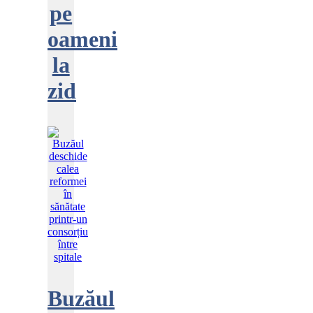
pe
oameni
la
zid
Buzăul