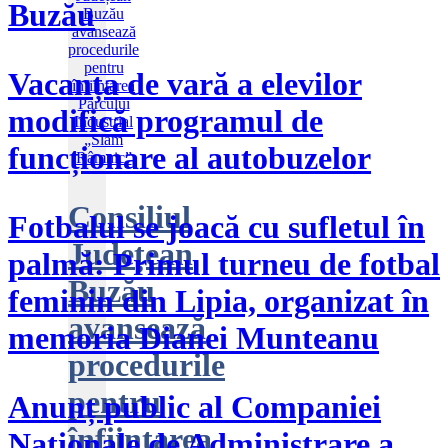
Buzău
Vacanța de vară a elevilor
modifică programul de
funcționare al autobuzelor
Consiliul
​Fotbalul se joacă cu sufletul în
Județean
palmă: Primul turneu de fotbal
Buzău
feminin din Lipia, organizat în
avansează
memoria Dianei Munteanu
procedurile
pentru
Anunț public al Companiei
înființarea
Naționale de Administrare a