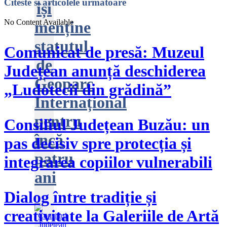
Citeste
si articolele urmatoare
își
No Content Available
menține
statutul
Comunicat de presă: Muzeul
de
Județean anunță deschiderea
Geoparc
„Ludotecii din grădină”
Internațional
pentru
Consiliul Județean Buzău: un
încă
pas decisiv spre protecția și
patru
integrarea copiilor vulnerabili
ani
Dialog între tradiție și
creativitate la Galeriile de Artă