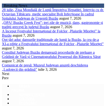
Sari
Breaking News
la
28 iulie- Ziua Mondială de Luptă Împotriva Hepatitei. Interviu cu dr.
conținut
Octavian Tăbăcaru, medic specialist Boli Infecțioase în cadrul
Spitalului Județean de Urgență Buzău
august 7, 2026
„OPA! Buzău Greek Fest”: trei zile de muzică, dans, gastronomie și
tradiții grecești în județul Buzău
august 7, 2026
A început Festivalul Internațional de Folclor „Plaiurile Mioriței” la
Buzău
august 7, 2026
Opt țări aduc dansurile tradiționale ale lumii la Buzău, la cea de-a
XI-a ediție a Festivalului Internațional de Folclor „Plaiurile Mioriței”
august 7, 2026
Consiliul Județean Buzău demarează procedurile de preluare a
Grădinii de Vară și Cinematografului Progresul din Râmnicu Sărat
august 7, 2026
Comunicat de presă: Muzeul Județean anunță deschiderea
„Ludotecii din grădină”
iulie 3, 2026
Next
Prev
PRIMA
PAGINA
ADMINISTRAȚIE
CULTURĂ
ECONOMIC