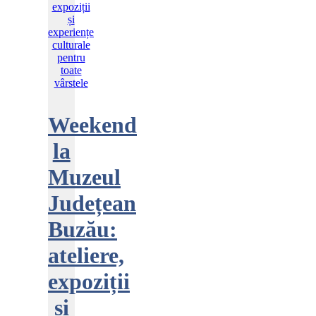
Weekend
la
Muzeul
Județean
Buzău:
ateliere,
expoziții
și