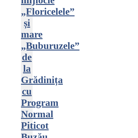
mijlocie
„Floricelele”
și
mare
„Buburuzele”
de
la
Grădinița
cu
Program
Normal
Piticot
Buzău