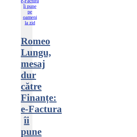
Romeo
Lungu,
mesaj
dur
către
Finanțe:
e‑Factura
îi
pune