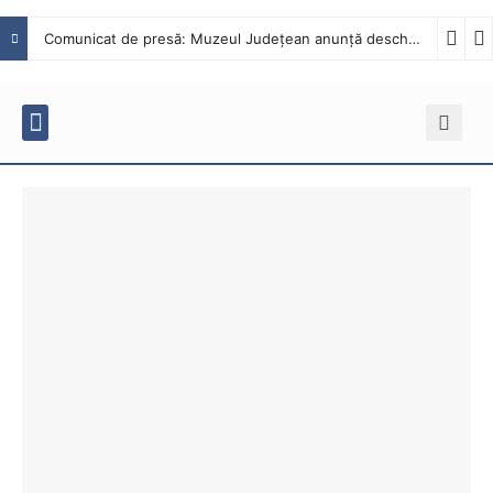
Comunicat de presă: Muzeul Județean anunță deschiderea „Ludotecii din grădină”