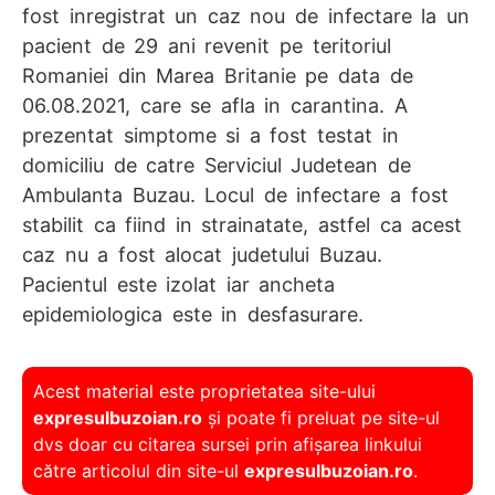
fost inregistrat un caz nou de infectare la un
pacient de 29 ani revenit pe teritoriul
Romaniei din Marea Britanie pe data de
06.08.2021, care se afla in carantina. A
prezentat simptome si a fost testat in
domiciliu de catre Serviciul Judetean de
Ambulanta Buzau. Locul de infectare a fost
stabilit ca fiind in strainatate, astfel ca acest
caz nu a fost alocat judetului Buzau.
Pacientul este izolat iar ancheta
epidemiologica este in desfasurare.
Acest material este proprietatea site-ului
expresulbuzoian.ro
și poate fi preluat pe site-ul
dvs doar cu citarea sursei prin afișarea linkului
către articolul din site-ul
expresulbuzoian.ro
.