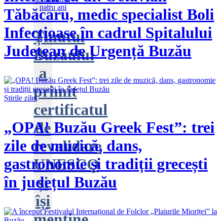
Tăbăcaru, medic specialist Boli
Infecțioase în cadrul Spitalului
Ținutul
Județean de Urgență Buzău
Buzăului
a
primit
Știrile zilei
certificatul
„OPA! Buzău Greek Fest”: trei
de
zile de muzică, dans,
revalidare
gastronomie și tradiții grecești
UNESCO
în județul Buzău
și
își
menține