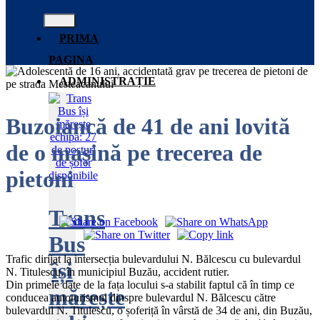
PRIMA
PAGINA
ADMINISTRAȚIE
Buzoiancă de 41 de ani lovită
de o mașină pe trecerea de
pietoni
Trans
Bus
Trafic dirijat la intersecția bulevardului N. Bălcescu cu bulevardul
își
N. Titulescu, în municipiul Buzău, accident rutier.
Din primele date de la fața locului s-a stabilit faptul că în timp ce
mărește
conducea autoturismul dinspre bulevardul N. Bălcescu către
bulevardul N. Titulescu, o șoferiță în vârstă de 34 de ani, din Buzău,