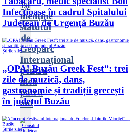
Tăbăcaru, medic specialist Boli
își
Infecțioase în cadrul Spitalului
menține
Județean de Urgență Buzău
statutul
de
Geoparc
Știrile zilei
Internațional
„OPA! Buzău Greek Fest”: trei
pentru
zile de muzică, dans,
încă
gastronomie și tradiții grecești
patru
în județul Buzău
ani
Știrile zilei