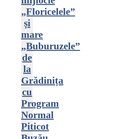
mijlocie
„Floricelele”
și
mare
„Buburuzele”
de
la
Grădinița
cu
Program
Normal
Piticot
Buzău