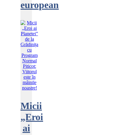
european
Micii
„Eroi
ai