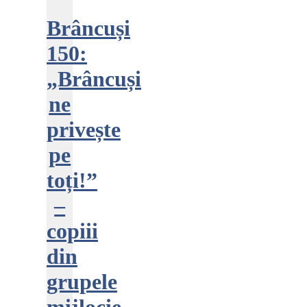
Brâncuși
150:
„Brâncuși
ne
privește
pe
toți!”
–
copiii
din
grupele