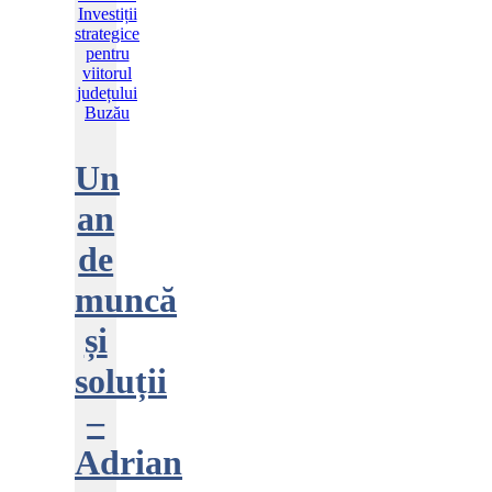
Un
an
de
muncă
și
soluții
–
Adrian