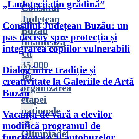
„Ludotecii din grădină”
Consiliul
Județean
Consiliul Județean Buzău: un
Buzău
pas decisiv spre protecția și
finanțează
integrarea copiilor vulnerabili
cu
35.000
Dialog între tradiție și
lei
creativitate la Galeriile de Artă
organizarea
Buzău
etapei
naționale
Vacanța de vară a elevilor
a
modifică programul de
Olimpiadei
funcționare al autobuzelor