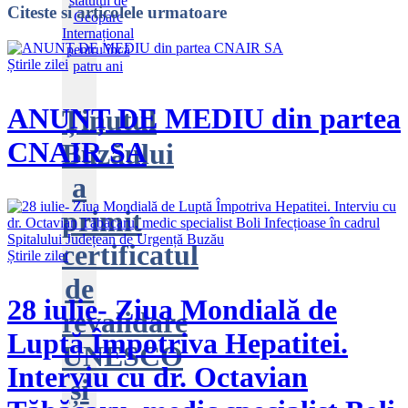
Citeste
si articolele urmatoare
Știrile zilei
ANUNȚ DE MEDIU din partea
Ținutul
CNAIR SA
Buzăului
a
primit
certificatul
Știrile zilei
de
28 iulie- Ziua Mondială de
revalidare
Luptă Împotriva Hepatitei.
UNESCO
Interviu cu dr. Octavian
și