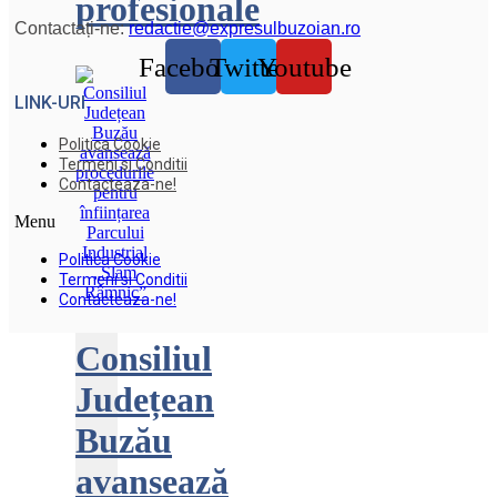
profesionale
Contactați-ne:
redactie@expresulbuzoian.ro
Facebook
Twitter
Youtube
LINK-URI
Politica Cookie
Termeni si Conditii
Contacteaza-ne!
Menu
Politica Cookie
Termeni si Conditii
Contacteaza-ne!
Consiliul
Județean
Buzău
avansează