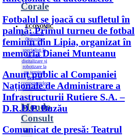
Corale
​Fotbalul se joacă cu sufletul în
ECONOMIC
palmă: Primul turneu de fotbal
feminin din Lipia, organizat în
memoria Dianei Munteanu
Anunț public al Companiei
Naționale de Administrare a
Infrastructurii Rutiere S.A. –
Mondo
D.R.D.P. Buzău
Consult
a
Comunicat de presă: Teatrul