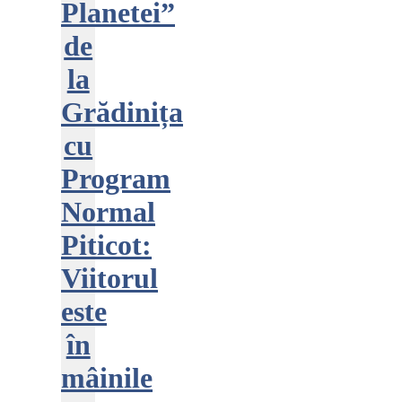
Planetei”
de
la
Grădinița
cu
Program
Normal
Piticot:
Viitorul
este
în
mâinile