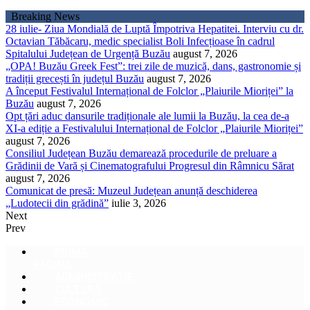
Sari
Breaking News
la
28 iulie- Ziua Mondială de Luptă Împotriva Hepatitei. Interviu cu dr.
conținut
Octavian Tăbăcaru, medic specialist Boli Infecțioase în cadrul
Spitalului Județean de Urgență Buzău
august 7, 2026
„OPA! Buzău Greek Fest”: trei zile de muzică, dans, gastronomie și
tradiții grecești în județul Buzău
august 7, 2026
A început Festivalul Internațional de Folclor „Plaiurile Mioriței” la
Buzău
august 7, 2026
Opt țări aduc dansurile tradiționale ale lumii la Buzău, la cea de-a
XI-a ediție a Festivalului Internațional de Folclor „Plaiurile Mioriței”
august 7, 2026
Consiliul Județean Buzău demarează procedurile de preluare a
Grădinii de Vară și Cinematografului Progresul din Râmnicu Sărat
august 7, 2026
Comunicat de presă: Muzeul Județean anunță deschiderea
„Ludotecii din grădină”
iulie 3, 2026
Next
Prev
PRIMA
PAGINA
ADMINISTRAȚIE
CULTURĂ
ECONOMIC