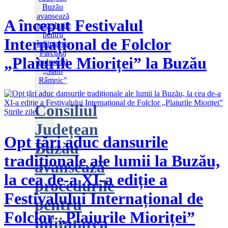
A început Festivalul
Internațional de Folclor
„Plaiurile Mioriței” la Buzău
Consiliul
Știrile zilei
Județean
Opt țări aduc dansurile
Buzău
tradiționale ale lumii la Buzău,
avansează
la cea de-a XI-a ediție a
procedurile
Festivalului Internațional de
pentru
Folclor „Plaiurile Mioriței”
înființarea