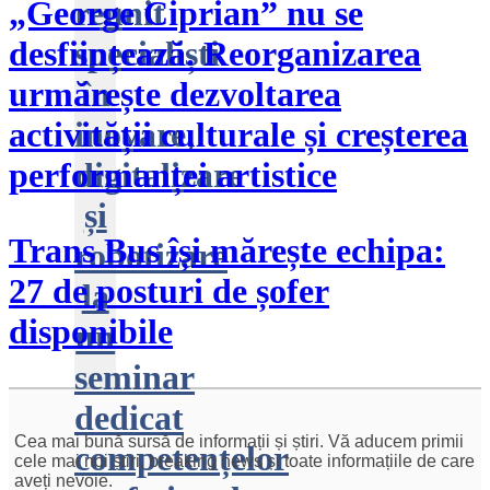
reunit
„George Ciprian” nu se
specialiști
desființează. Reorganizarea
în
urmărește dezvoltarea
inovare,
activității culturale și creșterea
digitalizare
performanței artistice
și
Trans Bus își mărește echipa:
robotizare
27 de posturi de șofer
la
disponibile
un
seminar
dedicat
Cea mai bună sursă de informații și știri. Vă aducem primii
competențelor
cele mai noi știri, breaking news și toate informațiile de care
aveți nevoie.