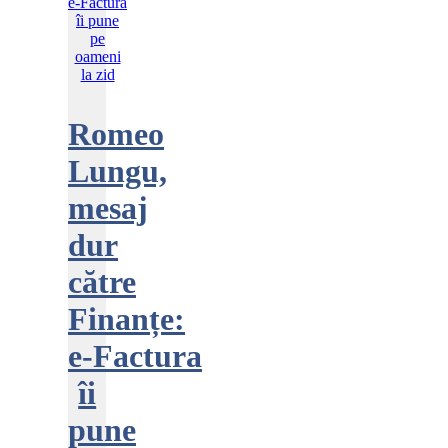
Romeo
Lungu,
mesaj
dur
către
Finanțe:
e‑Factura
îi
pune