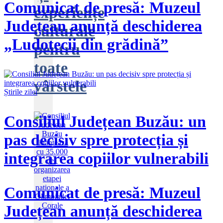
Comunicat de presă: Muzeul
experiențe
Județean anunță deschiderea
culturale
„Ludotecii din grădină”
pentru
toate
vârstele
Știrile zilei
Consiliul Județean Buzău: un
pas decisiv spre protecția și
integrarea copiilor vulnerabili
Comunicat de presă: Muzeul
Județean anunță deschiderea