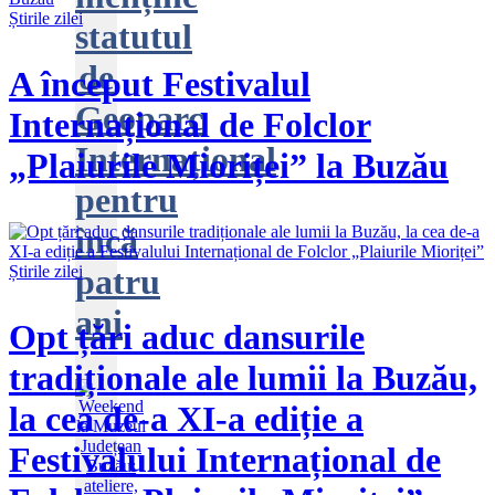
Știrile zilei
statutul
de
A început Festivalul
Geoparc
Internațional de Folclor
Internațional
„Plaiurile Mioriței” la Buzău
pentru
încă
patru
Știrile zilei
ani
Opt țări aduc dansurile
tradiționale ale lumii la Buzău,
la cea de-a XI-a ediție a
Festivalului Internațional de