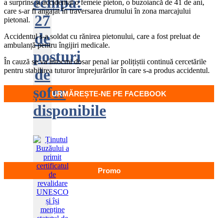
echipa:
a surprins și accidentat o femeie pieton, o buzoiancă de 41 de ani,
care s-ar fi angajat în traversarea drumului în zona marcajului
27
pietonal.
de
Accidentul s-a soldat cu rănirea pietonului, care a fost preluat de
ambulanță pentru îngijiri medicale.
posturi
În cauză se va întocmi dosar penal iar polițiștii continuă cercetările
de
pentru stabilirea tuturor împrejurărilor în care s-a produs accidentul.
șofer
URMĂREȘTE-NE PE FACEBOOK
disponibile
Promo