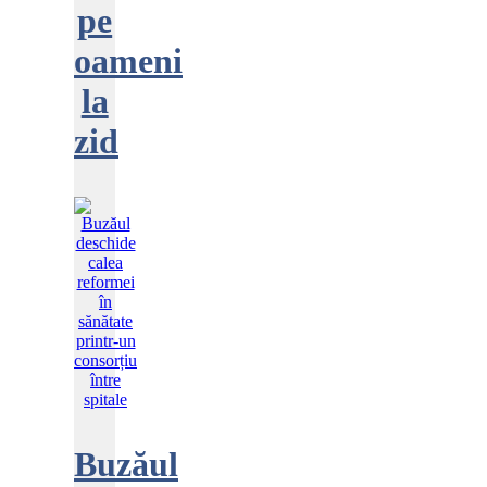
pe
oameni
la
zid
Buzăul