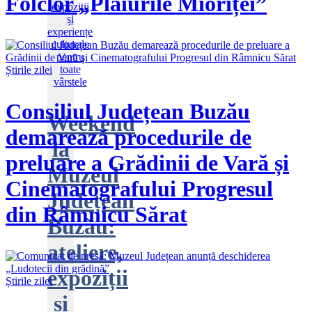
Folclor „Plaiurile Mioriței”
Știrile zilei
Consiliul Județean Buzău
Weekend
demarează procedurile de
la
preluare a Grădinii de Vară și
Muzeul
Cinematografului Progresul
Județean
din Râmnicu Sărat
Buzău:
ateliere,
expoziții
Știrile zilei
și