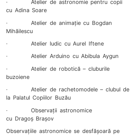
· Atelier de astronomie pentru copii
cu
Adina Soare
· Atelier de animație cu
Bogdan
Mih
ă
ilescu
· Atelier ludic cu
Aurel Iftene
· Atelier Arduino cu
Abibula Aygun
· Atelier de robotică – cluburile
buzoiene
· Atelier de rachetomodele – clubul de
la Palatul Copiilor Buzău
· Observații astronomice
cu
Drago
ș
Bra
ș
ov
Observațiile astronomice
se desfășoară pe