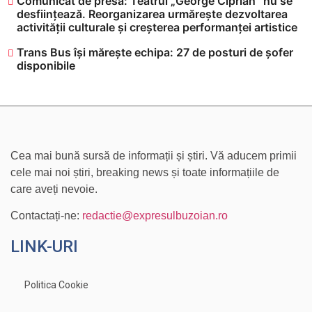
Comunicat de presă: Teatrul „George Ciprian” nu se
desființează. Reorganizarea urmărește dezvoltarea
activității culturale și creșterea performanței artistice
Trans Bus își mărește echipa: 27 de posturi de șofer
disponibile
Cea mai bună sursă de informații și știri. Vă aducem primii
cele mai noi știri, breaking news și toate informațiile de
care aveți nevoie.
Contactați-ne:
redactie@expresulbuzoian.ro
LINK-URI
Politica Cookie