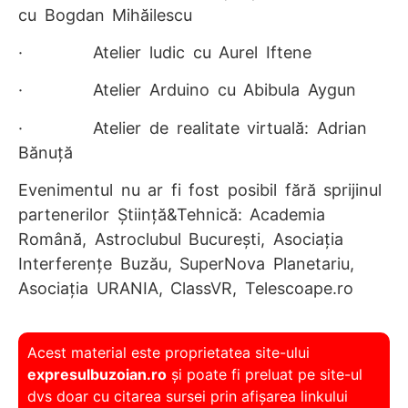
cu
Bogdan Mih
ă
ilescu
· Atelier ludic cu
Aurel Iftene
· Atelier Arduino cu
Abibula Aygun
· Atelier de realitate virtuală:
Adrian
B
ă
nu
ță
Evenimentul nu ar fi fost posibil fără sprijinul
partenerilor Știință&Tehnică:
Academia
Română, Astroclubul București, Asociația
Interferențe Buzău, SuperNova Planetariu,
Asociația URANIA, ClassVR, Telescoape.ro
Acest material este proprietatea site-ului
expresulbuzoian.ro
și poate fi preluat pe site-ul
dvs doar cu citarea sursei prin afișarea linkului