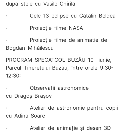
după stele cu
Vasile Chiril
ă
· Cele 13 eclipse cu
C
ă
t
ă
lin Beldea
· Proiecție filme NASA
· Proiecție filme de animație
de
Bogdan Mih
ă
ilescu
PROGRAM SPECATCOL BUZĂU 10 iunie,
Parcul Tineretului Buzău, între orele 9:30-
12:30:
· Observatii astronomice
cu
Drago
ș
Bra
ș
ov
· Atelier de astronomie pentru copii
cu
Adina Soare
· Atelier de animație și desen 3D