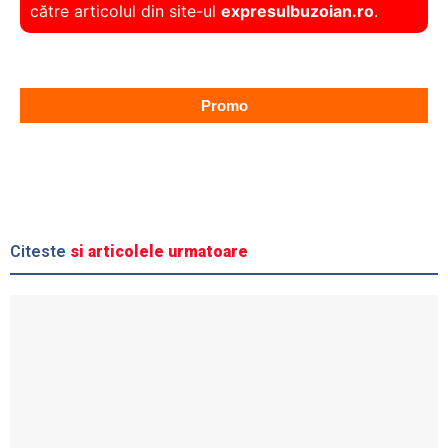
către articolul din site-ul
expresulbuzoian.ro
.
Promo
Citeste
si articolele urmatoare