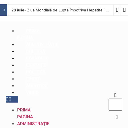
28 iulie- Ziua Mondială de Luptă Împotriva Hepatitei. Interviu cu dr. Octavian Tăbăcaru, medic specialist Boli Infecțioase în cadrul Spitalului Județean de Urgență Buzău
PRIMA
PAGINA
ADMINISTRAȚIE
CULTURĂ
ECONOMIC
EDUCAŢIE
POLITICĂ
SPORT
ANUNȚURI
VIDEO
PRIMA
PAGINA
ADMINISTRAȚIE