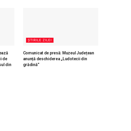
ȘTIRILE ZILEI
ează
Comunicat de presă: Muzeul Județean
i de
anunță deschiderea „Ludotecii din
ul din
grădină”