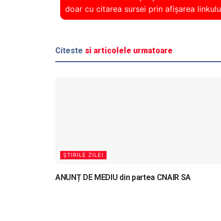
doar cu citarea sursei prin afișarea linkulu
Citeste
si articolele urmatoare
ȘTIRILE ZILEI
ANUNȚ DE MEDIU din partea CNAIR SA