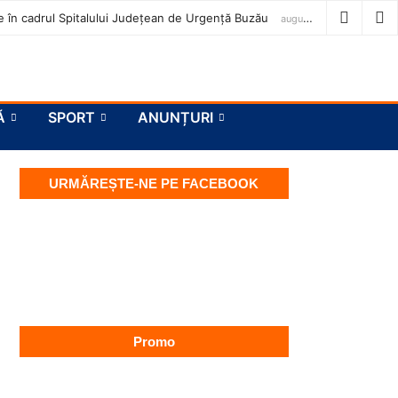
ase în cadrul Spitalului Județean de Urgență Buzău
august 7, 2026
Ă
SPORT
ANUNȚURI
URMĂREȘTE-NE PE FACEBOOK
Promo