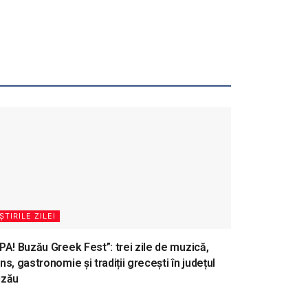
ȘTIRILE ZILEI
PA! Buzău Greek Fest”: trei zile de muzică,
ns, gastronomie și tradiții grecești în județul
uzău