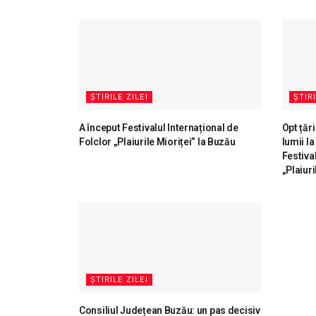
ȘTIRILE ZILEI
ȘTIRI
A început Festivalul Internațional de
Opt țăr
Folclor „Plaiurile Mioriței” la Buzău
lumii la
Festiva
„Plaiuri
ȘTIRILE ZILEI
Consiliul Județean Buzău: un pas decisiv