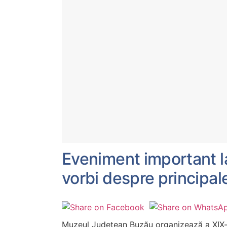
Eveniment important l
vorbi despre principale
Muzeul Județean Buzău organizează a XIX-a 