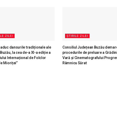
LE ZILEI
ȘTIRILE ZILEI
i aduc dansurile tradiționale ale
Consiliul Județean Buzău demar
 Buzău, la cea de-a XI-a ediție a
procedurile de preluare a Grădini
lului Internațional de Folclor
Vară și Cinematografului Progres
le Mioriței”
Râmnicu Sărat