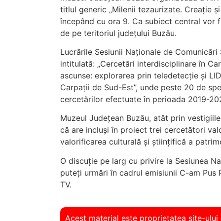
titlul generic „Milenii tezaurizate. Creație ș
începând cu ora 9. Ca subiect central vor f
de pe teritoriul județului Buzău.
Lucrările Sesiunii Naționale de Comunicări Ș
intitulată: „Cercetări interdisciplinare în C
ascunse: explorarea prin teledetecție și LID
Carpații de Sud-Est”, unde peste 20 de spec
cercetărilor efectuate în perioada 2019-20
Muzeul Județean Buzău, atât prin vestigiile 
că are incluși în proiect trei cercetători va
valorificarea culturală și științifică a patr
O discuție pe larg cu privire la Sesiunea Na
puteți urmări în cadrul emisiunii C-am Pus 
TV.
Acest material este proprietatea site-ului