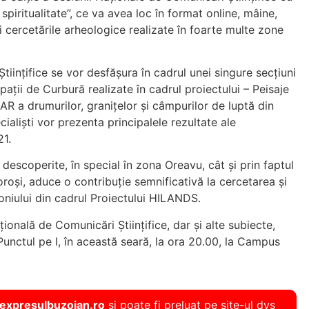
i spiritualitate”, ce va avea loc în format online, mâine,
i cercetările arheologice realizate în foarte multe zone
tiințifice se vor desfășura în cadrul unei singure secțiuni
arpații de Curbură realizate în cadrul proiectului – Peisaje
AR a drumurilor, granițelor și câmpurilor de luptă din
ialiști vor prezenta principalele rezultate ale
21.
descoperite, în special în zona Oreavu, cât și prin faptul
loroși, aduce o contribuție semnificativă la cercetarea și
imoniului din cadrul Proiectului HILANDS.
țională de Comunicări Științifice, dar și alte subiecte,
Punctul pe I, în această seară, la ora 20.00, la Campus
expresulbuzoian.ro
și poate fi preluat pe site-ul dvs