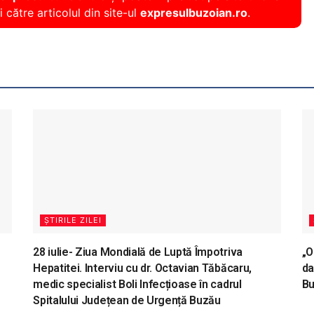
i către articolul din site-ul
expresulbuzoian.ro
.
ȘTIRILE ZILEI
28 iulie- Ziua Mondială de Luptă Împotriva
„O
Hepatitei. Interviu cu dr. Octavian Tăbăcaru,
da
medic specialist Boli Infecțioase în cadrul
B
Spitalului Județean de Urgență Buzău