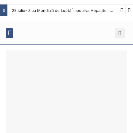
28 iulie- Ziua Mondială de Luptă Împotriva Hepatitei. Interviu cu dr. Octavian Tăbăcaru, medic specialist Boli Infecțioase în cadrul Spitalului Județean de Urgență Buzău