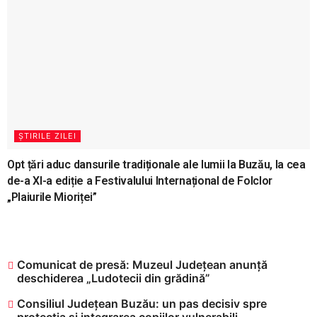
ȘTIRILE ZILEI
Opt țări aduc dansurile tradiționale ale lumii la Buzău, la cea
de-a XI-a ediție a Festivalului Internațional de Folclor
„Plaiurile Mioriței”
Comunicat de presă: Muzeul Județean anunță
deschiderea „Ludotecii din grădină”
Consiliul Județean Buzău: un pas decisiv spre
protecția și integrarea copiilor vulnerabili