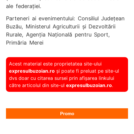
ale federației.
Parteneri ai evenimentului: Consiliul Județean
Buzău, Ministerul Agriculturii și Dezvoltării
Rurale, Agenția Națională pentru Sport,
Primăria Merei
Acest material este proprietatea site-ului
expresulbuzoian.ro
și poate fi preluat pe site-ul
dvs doar cu citarea sursei prin afișarea linkului
către articolul din site-ul
expresulbuzoian.ro
.
Promo