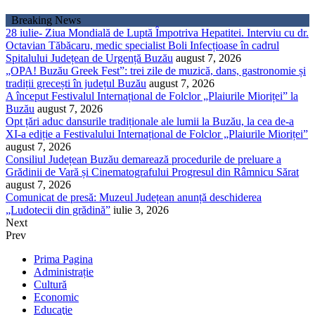
Sari
Breaking News
la
28 iulie- Ziua Mondială de Luptă Împotriva Hepatitei. Interviu cu dr.
conținut
Octavian Tăbăcaru, medic specialist Boli Infecțioase în cadrul
Spitalului Județean de Urgență Buzău
august 7, 2026
„OPA! Buzău Greek Fest”: trei zile de muzică, dans, gastronomie și
tradiții grecești în județul Buzău
august 7, 2026
A început Festivalul Internațional de Folclor „Plaiurile Mioriței” la
Buzău
august 7, 2026
Opt țări aduc dansurile tradiționale ale lumii la Buzău, la cea de-a
XI-a ediție a Festivalului Internațional de Folclor „Plaiurile Mioriței”
august 7, 2026
Consiliul Județean Buzău demarează procedurile de preluare a
Grădinii de Vară și Cinematografului Progresul din Râmnicu Sărat
august 7, 2026
Comunicat de presă: Muzeul Județean anunță deschiderea
„Ludotecii din grădină”
iulie 3, 2026
Next
Prev
Prima Pagina
Administrație
Cultură
Economic
Educaţie