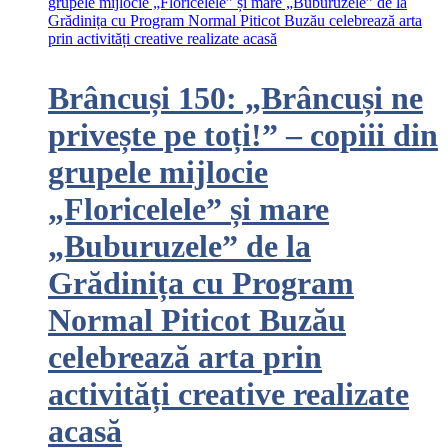
Brâncuși 150: „Brâncuși ne
privește pe toți!” – copiii din
grupele mijlocie
„Floricelele” și mare
„Buburuzele” de la
Grădinița cu Program
Normal Piticot Buzău
celebrează arta prin
activități creative realizate
acasă