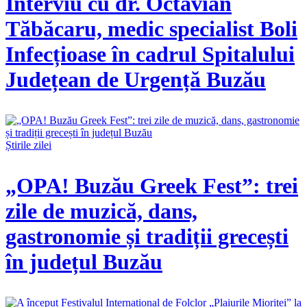
Interviu cu dr. Octavian
Tăbăcaru, medic specialist Boli
Infecțioase în cadrul Spitalului
Județean de Urgență Buzău
Știrile zilei
„OPA! Buzău Greek Fest”: trei
zile de muzică, dans,
gastronomie și tradiții grecești
în județul Buzău