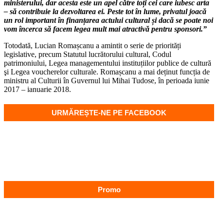
ministerului, dar acesta este un apel către toți cei care iubesc arta
– să contribuie la dezvoltarea ei. Peste tot în lume, privatul joacă
un rol important în finanțarea actului cultural și dacă se poate noi
vom încerca să facem legea mult mai atractivă pentru sponsori.”
Totodată, Lucian Romașcanu a amintit o serie de priorități
legislative, precum Statutul lucrătorului cultural, Codul
patrimoniului, Legea managementului instituțiilor publice de cultură
şi Legea voucherelor culturale. Romașcanu a mai deținut funcția de
ministru al Culturii în Guvernul lui Mihai Tudose, în perioada iunie
2017 – ianuarie 2018.
URMĂREȘTE-NE PE FACEBOOK
Promo