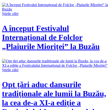
Știrile zilei
A început Festivalul
Internațional de Folclor
„Plaiurile Mioriței” la Buzău
Știrile zilei
Opt țări aduc dansurile
tradiționale ale lumii la Buzău,
la cea de-a XI-a ediție a