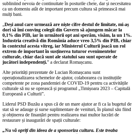
subliniind nevoia de continuitate în posturile cheie, dar și necesitatea
ca un domeniu atât de important precum cultura să primească mai
mulți bani.
„
Deși anul care urmează are niște cifre destul de limitate, mi-aș
dori să îmi conving colegii din Guvern să ajungem măcar la
0,1% din PIB, iar în următorii opt ani sperăm, visăm, la un 1%.
Industria creativă din România aduce vreo 3,5% din PIB, chiar
în contextul acesta vitreg, iar Ministerul Culturii joacă un rol
extrem de important în susținerea tuturor evenimentelor
culturale, chiar dacă sunt ale statului sau sunt operate de
jucători independenți.
” a declarat Romașcanu.
Alte priorități prezentate de Lucian Romașcanu sunt
operaționalizarea schemelor de ajutor, colaborarea cu instituțiile
competente pe zona pandemiei de COVID-19 pentru ca activitățile
culturale să nu se oprească și programul „Timișoara 2023 – Capitală
Europeană a Culturii”.
Liderul PSD Buzău a spus că de un mare ajutor ar fi ca la bugetul de
stat să se adauge și surse suplimentare de venituri, în planul său fiind
și obținerea de finanțări pentru realizarea mai multor lucrări de
restaurare și inaugurări de spații culturale:
„Nu vă opriți din ideea de a sponsoriza cultura. Este treaba