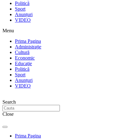
Politică
Sport
Anunțuri
VIDEO
Menu
Prima Pagina
Administrație
Cultură
Economic
Educaţie
Politică
Sport
Anunțuri
VIDEO
Search
Close
Prima Pagina