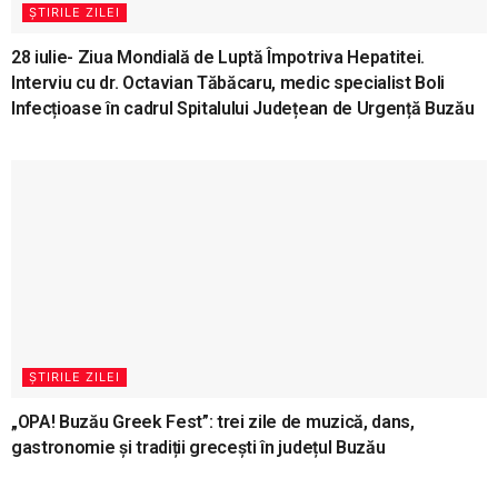
ȘTIRILE ZILEI
28 iulie- Ziua Mondială de Luptă Împotriva Hepatitei.
Interviu cu dr. Octavian Tăbăcaru, medic specialist Boli
Infecțioase în cadrul Spitalului Județean de Urgență Buzău
ȘTIRILE ZILEI
„OPA! Buzău Greek Fest”: trei zile de muzică, dans,
gastronomie și tradiții grecești în județul Buzău