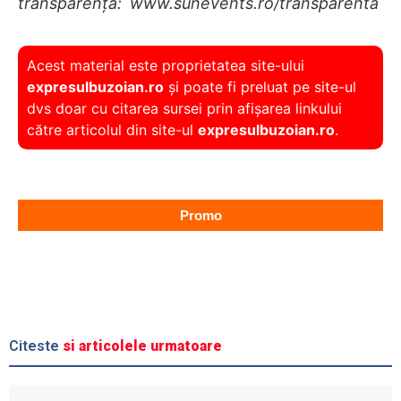
transparența:
www.sunevents.ro/transparenta
Acest material este proprietatea site-ului
expresulbuzoian.ro
și poate fi preluat pe site-ul
dvs doar cu citarea sursei prin afișarea linkului
către articolul din site-ul
expresulbuzoian.ro
.
Promo
Citeste
si articolele urmatoare