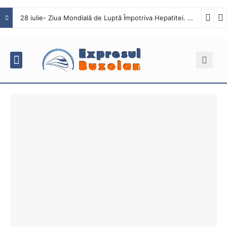
28 iulie- Ziua Mondială de Luptă Împotriva Hepatitei. Interviu cu dr. Octavian Tăbăcaru, medic specialist Boli Infecțioase în cadrul Spitalului Județean de Urgență Buzău