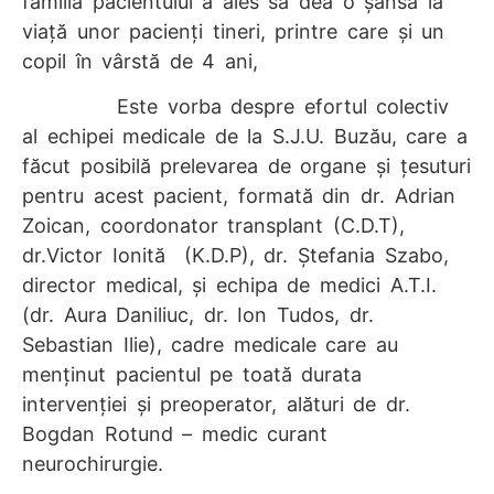
familia pacientului a ales să dea o șansă la
viață unor pacienți tineri, printre care și un
copil în vârstă de 4 ani,
Este vorba despre efortul colectiv
al echipei medicale de la S.J.U. Buzău, care a
făcut posibilă prelevarea de organe și țesuturi
pentru acest pacient, formată din dr. Adrian
Zoican, coordonator transplant (C.D.T),
dr.Victor Ionită (K.D.P), dr. Ștefania Szabo,
director medical, și echipa de medici A.T.I.
(dr. Aura Daniliuc, dr. Ion Tudos, dr.
Sebastian Ilie), cadre medicale care au
menținut pacientul pe toată durata
intervenției și preoperator, alături de dr.
Bogdan Rotund – medic curant
neurochirurgie.