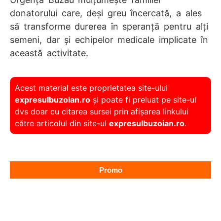
donatorului care, deși greu încercată, a ales
să transforme durerea în speranță pentru alți
semeni, dar și echipelor medicale implicate în
această activitate.
Acest material este proprietatea site-ului
expresulbuzoian.ro
și poate fi preluat pe site-ul
dvs doar cu citarea sursei prin afișarea linkului
către articolul din site-ul
expresulbuzoian.ro
.
Promo