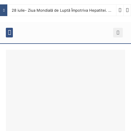
28 iulie- Ziua Mondială de Luptă Împotriva Hepatitei. Interviu cu dr. Octavian Tăbăcaru, medic specialist Boli Infecțioase în cadrul Spitalului Județean de Urgență Buzău