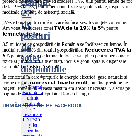
echipa:
proiecte de lege care prevăd scăderea TVA-ului pentru lemne de foc
de la 19% la 5%, pentru persoane fizice şi şcoli, spitale, dispensare
27
medicale şi unităţi de asistenţă socială.
de
„Veste bună pentru românii care își încălzesc locuințele cu lemne!
Am votat #reducerea cotei 𝗧𝗩𝗔 𝗱𝗲 𝗹𝗮 𝟭𝟵% 𝗹𝗮 𝟱% pentru
posturi
𝗹𝗲𝗺𝗻𝗲𝗹𝗲 𝗱𝗲 𝗳𝗼𝗰.
de
3,5 milioane de gospodării din România se încălzesc cu lemne. În
mediul rural 85% din totalul gospodăriilor. 𝗥𝗲𝗱𝘂𝗰𝗲𝗿𝗲𝗮 𝗧𝗩𝗔 𝗹𝗮
șofer
𝟱% pentru livrările de lemne de foc se va aplica pentru persoanele
fizice și juridice, ori alte entități, inclusiv școli, spitale, dispensare
disponibile
sau unități de asistență socială.
În contextul în care #prețurile la energie electrică, gaze naturale și
lemne de foc 𝗮𝘂 𝗰𝗿𝗲𝘀𝗰𝘂𝘁 𝗳𝗼𝗮𝗿𝘁𝗲 𝗺𝘂𝗹𝘁, punând presiune pe
bugetul românilor, această măsură era absolut necesară.”, a scris pe
pagina de Facebook deputatul Romeo Lungu.
URMĂREȘTE-NE PE FACEBOOK