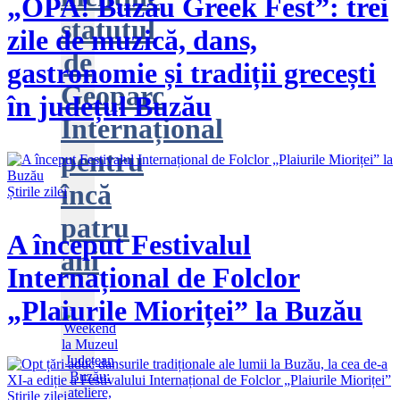
„OPA! Buzău Greek Fest”: trei
statutul
zile de muzică, dans,
de
gastronomie și tradiții grecești
Geoparc
în județul Buzău
Internațional
pentru
încă
Știrile zilei
patru
A început Festivalul
ani
Internațional de Folclor
„Plaiurile Mioriței” la Buzău
Știrile zilei