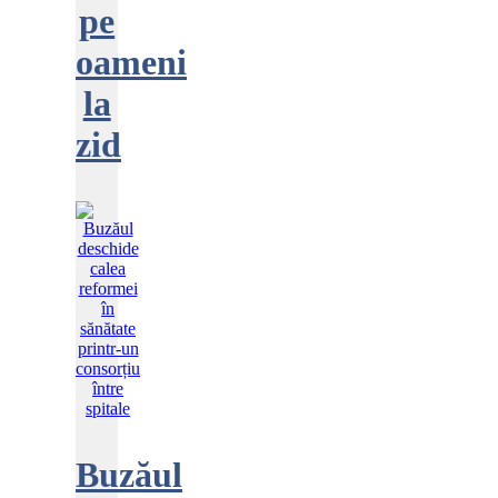
pe
oameni
la
zid
Buzăul