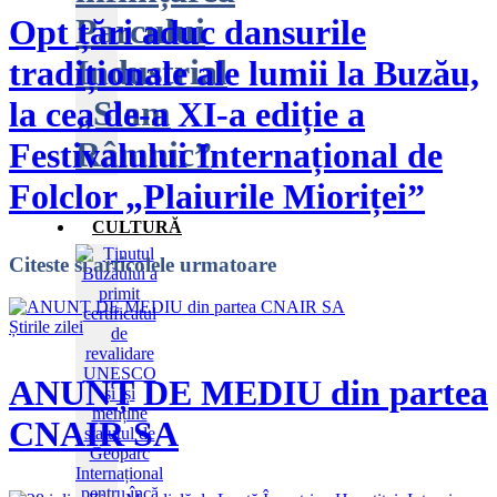
Parcului
Opt țări aduc dansurile
Industrial
tradiționale ale lumii la Buzău,
„Slam
la cea de-a XI-a ediție a
Râmnic”
Festivalului Internațional de
Folclor „Plaiurile Mioriței”
CULTURĂ
Citeste
si articolele urmatoare
Știrile zilei
ANUNȚ DE MEDIU din partea
CNAIR SA