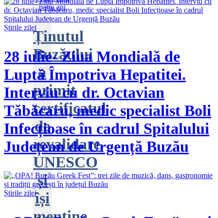
Știrile zilei
Ținutul
Buzăului
28 iulie- Ziua Mondială de
a
Luptă Împotriva Hepatitei.
primit
Interviu cu dr. Octavian
certificatul
Tăbăcaru, medic specialist Boli
de
Infecțioase în cadrul Spitalului
revalidare
Județean de Urgență Buzău
UNESCO
și
Știrile zilei
își
menține