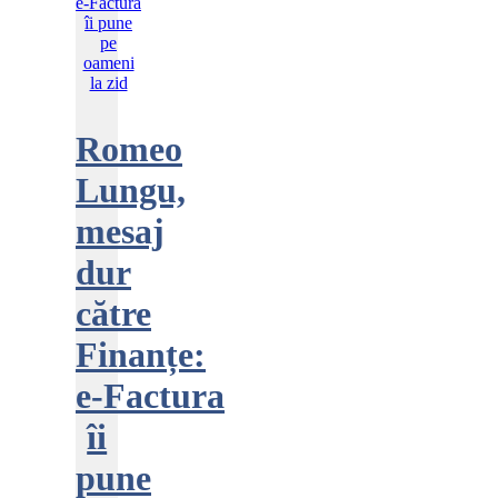
Romeo
Lungu,
mesaj
dur
către
Finanțe:
e‑Factura
îi
pune