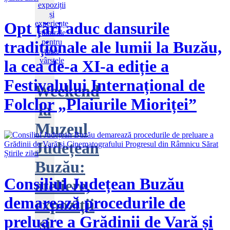
Opt țări aduc dansurile
tradiționale ale lumii la Buzău,
la cea de-a XI-a ediție a
Festivalului Internațional de
Weekend
Folclor „Plaiurile Mioriței”
la
Muzeul
Județean
Știrile zilei
Buzău:
Consiliul Județean Buzău
ateliere,
demarează procedurile de
expoziții
preluare a Grădinii de Vară și
și