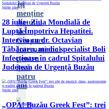
își
Știrile zilei
menține
28 iulie- Ziua Mondială de
statutul
Luptă Împotriva Hepatitei.
de
Interviu cu dr. Octavian
Geoparc
Tăbăcaru, medic specialist Boli
Internațional
Infecțioase în cadrul Spitalului
pentru
Județean de Urgență Buzău
încă
patru
ani
Știrile zilei
„OPA! Buzău Greek Fest”: trei