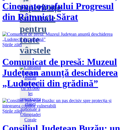
Cinematografului Progresul
experiențe
din Râmnicu Sărat
culturale
pentru
toate
Știrile zilei
vârstele
Comunicat de presă: Muzeul
Județean anunță deschiderea
„Ludotecii din grădină”
Știrile zilei
Consiliul Județean Buzău: un