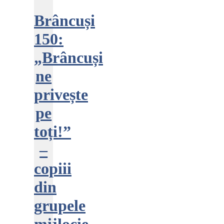
Brâncuși
150:
„Brâncuși
ne
privește
pe
toți!”
–
copiii
din
grupele