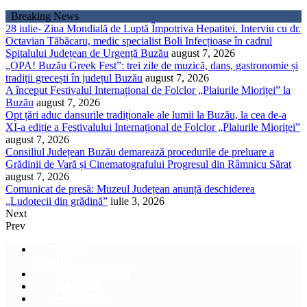
Sari
Breaking News
la
28 iulie- Ziua Mondială de Luptă Împotriva Hepatitei. Interviu cu dr.
conținut
Octavian Tăbăcaru, medic specialist Boli Infecțioase în cadrul
Spitalului Județean de Urgență Buzău
august 7, 2026
„OPA! Buzău Greek Fest”: trei zile de muzică, dans, gastronomie și
tradiții grecești în județul Buzău
august 7, 2026
A început Festivalul Internațional de Folclor „Plaiurile Mioriței” la
Buzău
august 7, 2026
Opt țări aduc dansurile tradiționale ale lumii la Buzău, la cea de-a
XI-a ediție a Festivalului Internațional de Folclor „Plaiurile Mioriței”
august 7, 2026
Consiliul Județean Buzău demarează procedurile de preluare a
Grădinii de Vară și Cinematografului Progresul din Râmnicu Sărat
august 7, 2026
Comunicat de presă: Muzeul Județean anunță deschiderea
„Ludotecii din grădină”
iulie 3, 2026
Next
Prev
PRIMA
PAGINA
ADMINISTRAȚIE
CULTURĂ
ECONOMIC