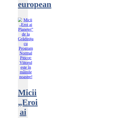
european
Micii
„Eroi
ai