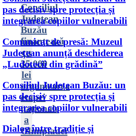
Consiliul
pas decisiv spre protecția și
Județean
integrarea copiilor vulnerabili
Buzău
finanțează
Comunicat de presă: Muzeul
cu
Județean anunță deschiderea
35.000
„Ludotecii din grădină”
lei
Consiliul Județean Buzău: un
organizarea
pas decisiv spre protecția și
etapei
integrarea copiilor vulnerabili
naționale
a
Dialog între tradiție și
Olimpiadei