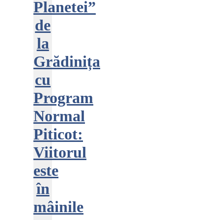
Planetei”
de
la
Grădinița
cu
Program
Normal
Piticot:
Viitorul
este
în
mâinile