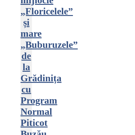
mijlocie
„Floricelele”
și
mare
„Buburuzele”
de
la
Grădinița
cu
Program
Normal
Piticot
Buzău