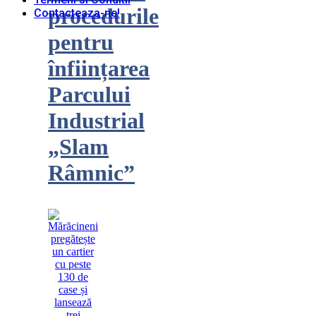
procedurile
Contacteaza-ne!
pentru
înființarea
Parcului
Industrial
„Slam
Râmnic”