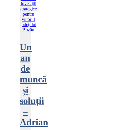
Un
an
de
muncă
și
soluții
–
Adrian