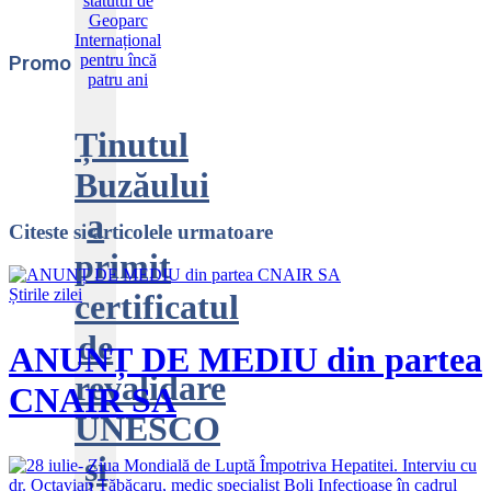
Promo
Ținutul
Buzăului
a
Citeste
si articolele urmatoare
primit
Știrile zilei
certificatul
de
ANUNȚ DE MEDIU din partea
revalidare
CNAIR SA
UNESCO
și