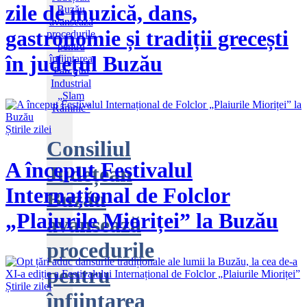
zile de muzică, dans,
gastronomie și tradiții grecești
în județul Buzău
Știrile zilei
Consiliul
A început Festivalul
Județean
Internațional de Folclor
Buzău
„Plaiurile Mioriței” la Buzău
avansează
procedurile
pentru
Știrile zilei
înființarea