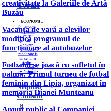
creativitate la Galeriile de Artă
Corale
Buzău
ECONOMIC
Vacanța de vară a elevilor
modifică programul de
funcționare al autobuzelor
​Fotbalul se joacă cu sufletul în
palmă: Primul turneu de fotbal
feminin din Lipia, organizat în
Mondo
memoria Dianei Munteanu
Consult
a
Anunț public al Companiei