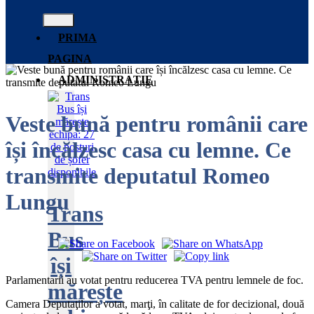
PRIMA
PAGINA
ADMINISTRAȚIE
Veste bună pentru românii care
își încălzesc casa cu lemne. Ce
transmite deputatul Romeo
Lungu
Trans
Bus
își
Parlamentarii au votat pentru reducerea TVA pentru lemnele de foc.
mărește
Camera Deputaţilor a votat, marţi, în calitate de for decizional, două