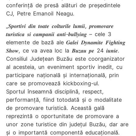
conferință de presă alături de președintele
CJ, Petre Emanoil Neagu.
„𝑺𝒑𝒐𝒓𝒕𝒊𝒗𝒊 𝒅𝒊𝒏 𝒕𝒐𝒂𝒕𝒆 𝒄𝒐𝒍𝒕𝒖𝒓𝒊𝒍𝒆 𝒍𝒖𝒎𝒊𝒊, 𝒑𝒓𝒐𝒎𝒐𝒗𝒂𝒓𝒆
𝒕𝒖𝒓𝒊𝒔𝒕𝒊𝒄𝒂 𝒔𝒊 𝒄𝒂𝒎𝒑𝒂𝒏𝒊𝒊 𝒂𝒏𝒕𝒊-𝒃𝒖𝒍𝒍𝒚𝒊𝒏𝒈 – cele 3
elemente de bază ale 𝑮𝒂𝒍𝒆𝒊 𝑫𝒚𝒏𝒂𝒎𝒊𝒕𝒆 𝑭𝒊𝒈𝒉𝒕𝒊𝒏𝒈
𝑺𝒉𝒐𝒘, ce va avea loc la 𝑩𝒖𝒛𝒂𝒖 𝒑𝒆 24 𝒊𝒖𝒏𝒊𝒆.
Consiliul Județean Buzău este coorganizator
al acesteia, un eveniment sportiv inedit, cu
participare națională și internațională, prin
care se promovează kickboxing-ul.
Sportul înseamnă disciplină, respect,
performanță, fiind totodată și o modalitate
de promovare turistică. Această gală
reprezintă o oportunitate de promovare a
unor zone turistice din județul Buzău, dar are
și o importantă componentă educațională.