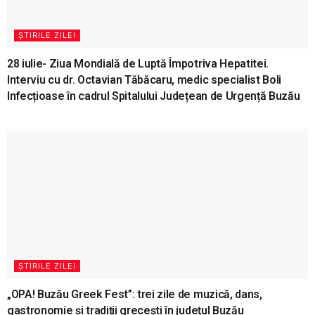
ȘTIRILE ZILEI
28 iulie- Ziua Mondială de Luptă Împotriva Hepatitei.
Interviu cu dr. Octavian Tăbăcaru, medic specialist Boli
Infecțioase în cadrul Spitalului Județean de Urgență Buzău
ȘTIRILE ZILEI
„OPA! Buzău Greek Fest”: trei zile de muzică, dans,
gastronomie și tradiții grecești în județul Buzău