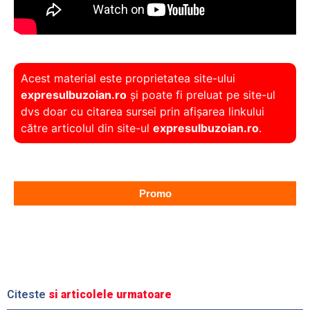
Acest material este proprietatea site-ului
expresulbuzoian.ro
și poate fi preluat pe site-ul
dvs doar cu citarea sursei prin afișarea linkului
către articolul din site-ul
expresulbuzoian.ro
.
Promo
Citeste
si articolele urmatoare