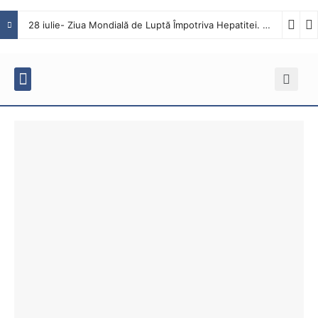
28 iulie- Ziua Mondială de Luptă Împotriva Hepatitei. Interviu cu dr. Octavian Tăbăcaru, medic specialist Boli Infecțioase în cadrul Spitalului Județean de Urgență Buzău