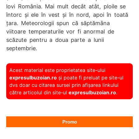
lovi România. Mai mult decât atât, ploile se
întorc și ele în vest și în nord, apoi în toată
țara. Meteorologii spun că săptămâna
viitoare temperaturile vor fi anormal de
scăzute pentru a doua parte a lunii
septembrie.
Acest material este proprietatea site-ului
expresulbuzoian.ro
și poate fi preluat pe site-ul
dvs doar cu citarea sursei prin afișarea linkului
către articolul din site-ul
expresulbuzoian.ro
.
Promo