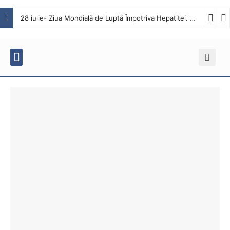
28 iulie- Ziua Mondială de Luptă Împotriva Hepatitei. Interviu cu dr. Octavian Tăbăcaru, medic specialist Boli Infecțioase în cadrul Spitalului Județean de Urgență Buzău