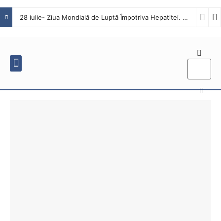
28 iulie- Ziua Mondială de Luptă Împotriva Hepatitei. Interviu cu dr. Octavian Tăbăcaru, medic specialist Boli Infecțioase în cadrul Spitalului Județean de Urgență Buzău