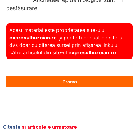
desfășurare.
Acest material este proprietatea site-ului
expresulbuzoian.ro
și poate fi preluat pe site-ul
dvs doar cu citarea sursei prin afișarea linkului
către articolul din site-ul
expresulbuzoian.ro
.
Promo
Citeste
si articolele urmatoare