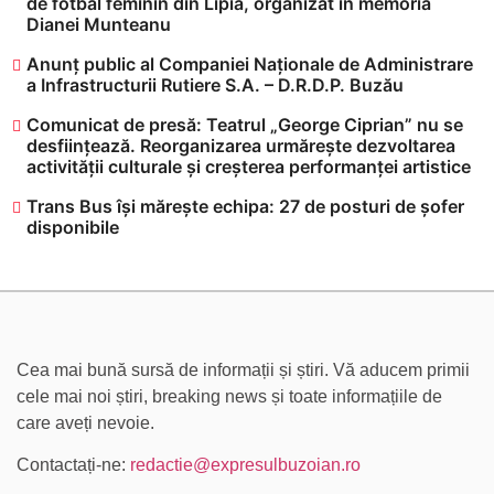
de fotbal feminin din Lipia, organizat în memoria
Dianei Munteanu
Anunț public al Companiei Naționale de Administrare
a Infrastructurii Rutiere S.A. – D.R.D.P. Buzău
Comunicat de presă: Teatrul „George Ciprian” nu se
desființează. Reorganizarea urmărește dezvoltarea
activității culturale și creșterea performanței artistice
Trans Bus își mărește echipa: 27 de posturi de șofer
disponibile
Cea mai bună sursă de informații și știri. Vă aducem primii
cele mai noi știri, breaking news și toate informațiile de
care aveți nevoie.
Contactați-ne:
redactie@expresulbuzoian.ro