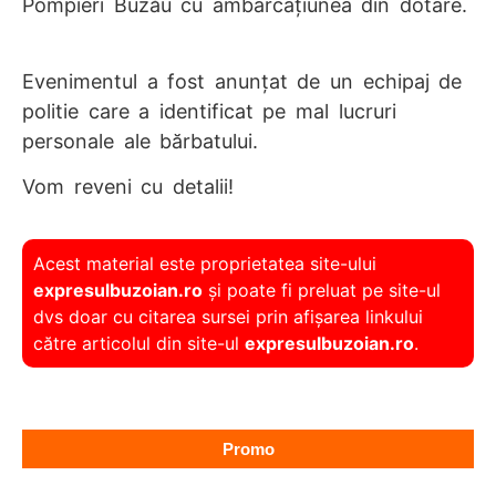
Pompieri Buzău cu ambarcațiunea din dotare.
Evenimentul a fost anunțat de un echipaj de
politie care a identificat pe mal lucruri
personale ale bărbatului.
Vom reveni cu detalii!
Acest material este proprietatea site-ului
expresulbuzoian.ro
și poate fi preluat pe site-ul
dvs doar cu citarea sursei prin afișarea linkului
către articolul din site-ul
expresulbuzoian.ro
.
Promo