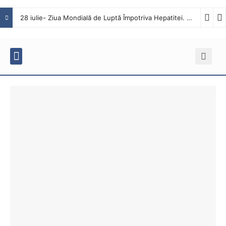
28 iulie- Ziua Mondială de Luptă Împotriva Hepatitei. Interviu cu dr. Octavian Tăbăcaru, medic specialist Boli Infecțioase în cadrul Spitalului Județean de Urgență Buzău