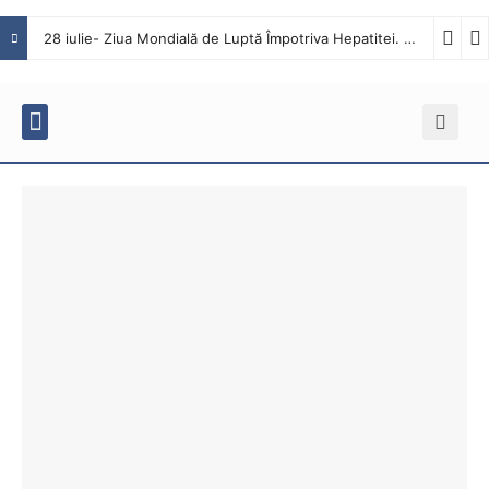
28 iulie- Ziua Mondială de Luptă Împotriva Hepatitei. Interviu cu dr. Octavian Tăbăcaru, medic specialist Boli Infecțioase în cadrul Spitalului Județean de Urgență Buzău