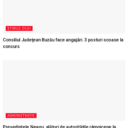
ȘTIRILE ZILEI
Consiliul Judeţean Buzău face angajări. 3 posturi scoase la
concurs
ADMINISTRAȚIE
Președintele Neagu, alături de autoritățile râmnicene la