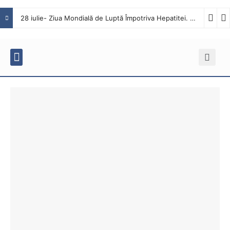
28 iulie- Ziua Mondială de Luptă Împotriva Hepatitei. Interviu cu dr. Octavian Tăbăcaru, medic specialist Boli Infecțioase în cadrul Spitalului Județean de Urgență Buzău